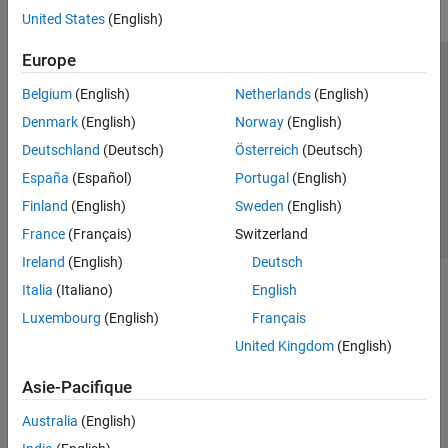
United States
(English)
Europe
Trust Center
Marques déposées
Politique de confidentialité
Belgium
(English)
Netherlands
(English)
Lutte anti-piratage
Statut des applications
Contacts locaux
Denmark
(English)
Norway
(English)
© 1994-2026 The MathWorks, Inc.
Deutschland
(Deutsch)
Österreich
(Deutsch)
España
(Español)
Portugal
(English)
Sélectionner 
France
Finland
(English)
Sweden
(English)
France
(Français)
Switzerland
Ireland
(English)
Deutsch
Italia
(Italiano)
English
Luxembourg
(English)
Français
United Kingdom
(English)
Asie-Pacifique
Australia
(English)