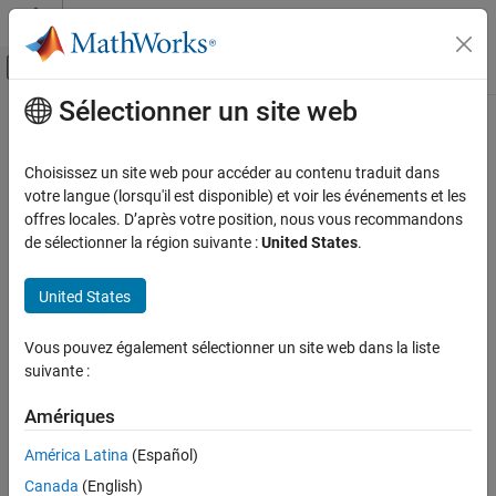
Passer au contenu
Centre d’aide MATLAB
Activer/désactiver l'affichage du menu d
Sélectionner un site web
Contenu principal
Accueil de la documentation
Génération de code
Choisissez un site web pour accéder au contenu traduit dans
Développement FPGA, ASIC et SoC
votre langue (lorsqu'il est disponible) et voir les événements et les
offres locales. D’après votre position, nous vous recommandons
How useful was this information?
de sélectionner la région suivante :
United States
.
United States
Vous pouvez également sélectionner un site web dans la liste
suivante :
Amériques
América Latina
(Español)
Canada
(English)