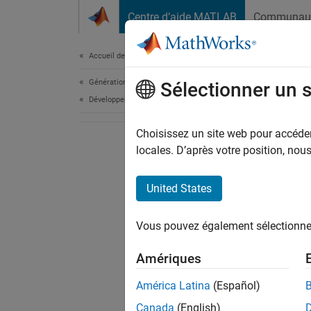
Passer au contenu
Centre d’aide MATLAB
Communau
Document
Accueil de la documentation
Génération de code
Sélectionner un 
Développement FPGA, ASIC et SoC
Choisissez un site web pour accéder 
locales. D’après votre position, no
United States
Vous pouvez également sélectionner 
Amériques
América Latina
(Español)
Canada
(English)