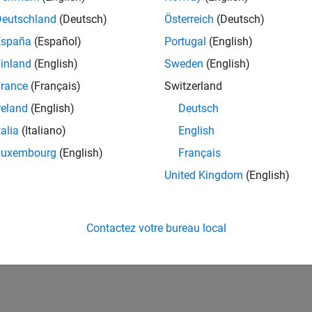
Deutschland
(Deutsch)
Österreich
(Deutsch)
España
(Español)
Portugal
(English)
inland
(English)
Sweden
(English)
rance
(Français)
Switzerland
reland
(English)
Deutsch
talia
(Italiano)
English
Luxembourg
(English)
Français
United Kingdom
(English)
Contactez votre bureau local