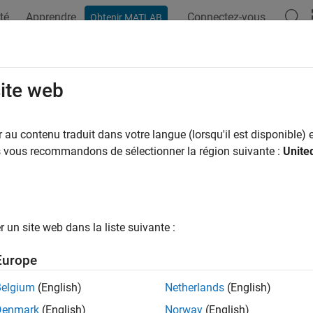
té
Apprendre
Connectez-vous
Obtenir MATLAB
ation
Exemples
Fonctions
Blocs
Applications
Vi
site web
au contenu traduit dans votre langue (lorsqu'il est disponible) e
How useful was this informat
us vous recommandons de sélectionner la région suivante :
Unite
un site web dans la liste suivante :
Europe
Belgium
(English)
Netherlands
(English)
Denmark
(English)
Norway
(English)