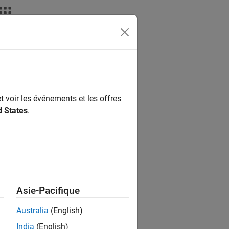
déos
MATLAB Answers
t voir les événements et les offres
ion?
d States
.
Asie-Pacifique
Australia
(English)
India
(English)