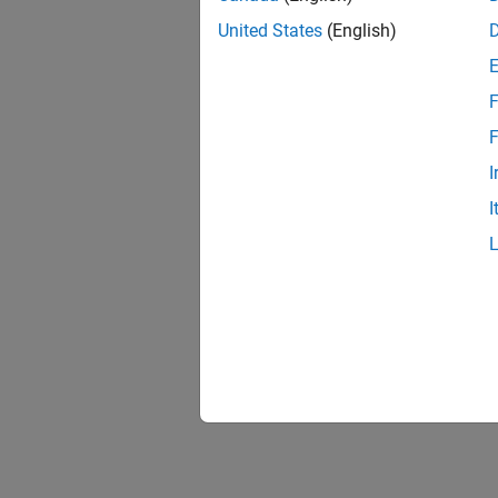
United States
(English)
F
F
I
I