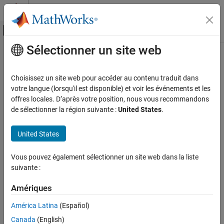
Passer au contenu
Centre d’aide MATLAB
Activer/désactiver l'affichage du menu d
Sélectionner un site web
Contenu principal
Accueil de la documentation
Génération de code
Choisissez un site web pour accéder au contenu traduit dans
Développement FPGA, ASIC et SoC
votre langue (lorsqu'il est disponible) et voir les événements et les
offres locales. D’après votre position, nous vous recommandons
How useful was this information?
de sélectionner la région suivante :
United States
.
United States
Vous pouvez également sélectionner un site web dans la liste
suivante :
Amériques
América Latina
(Español)
Canada
(English)