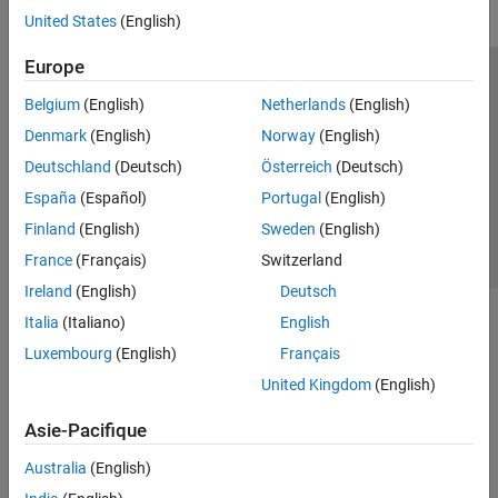
United States
(English)
Europe
Trust Center
Marques déposées
Politique de confidentialité
Belgium
(English)
Netherlands
(English)
Lutte anti-piratage
Statut des applications
Contacts locaux
Denmark
(English)
Norway
(English)
© 1994-2026 The MathWorks, Inc.
Deutschland
(Deutsch)
Österreich
(Deutsch)
España
(Español)
Portugal
(English)
Sélectionner 
France
Finland
(English)
Sweden
(English)
France
(Français)
Switzerland
Ireland
(English)
Deutsch
Italia
(Italiano)
English
Luxembourg
(English)
Français
United Kingdom
(English)
Asie-Pacifique
Australia
(English)