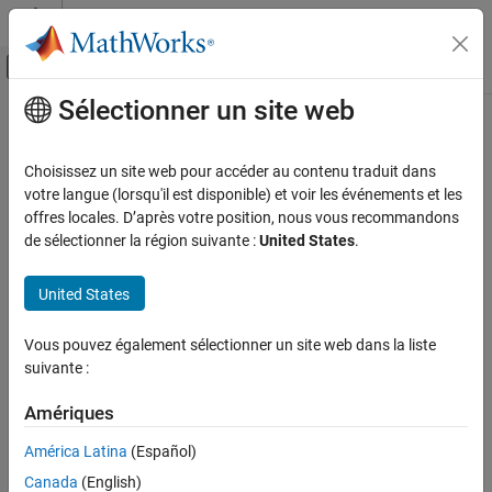
Passer au contenu
Centre d’aide MATLAB
Activer/désactiver l'affichage du menu d
Sélectionner un site web
Contenu principal
Accueil de la documentation
Fix Run-Time Stack Overflows
Génération de code
Choisissez un site web pour accéder au contenu traduit dans
Développement FPGA, ASIC et SoC
If your C compiler reports a run-time stack overflow, set the value
votre langue (lorsqu'il est disponible) et voir les événements et les
of the maximum stack usage parameter to be less than the
offres locales. D’après votre position, nous vous recommandons
Fixed-Point Designer
available stack size. Create a command-line configuration object,
de sélectionner la région suivante :
United States
.
Embedded Implementation
and then set the
parameter.
coder.mexconfig
StackUsageMax
Fixed-Point Code Generation
United States
Fixed-Point Code Generation in MATLAB
How useful was this information?
Vous pouvez également sélectionner un site web dans la liste
Fix Run-Time Stack Overflows
suivante :
Amériques
América Latina
(Español)
Canada
(English)