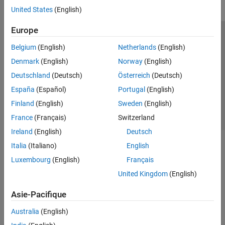
United States
(English)
Europe
Trust Center
Marques déposées
Politique de confidentialité
Belgium
(English)
Netherlands
(English)
Lutte anti-piratage
Statut des applications
Contacts locaux
Denmark
(English)
Norway
(English)
© 1994-2026 The MathWorks, Inc.
Deutschland
(Deutsch)
Österreich
(Deutsch)
España
(Español)
Portugal
(English)
Sélectionner 
France
Finland
(English)
Sweden
(English)
France
(Français)
Switzerland
Ireland
(English)
Deutsch
Italia
(Italiano)
English
Luxembourg
(English)
Français
United Kingdom
(English)
Asie-Pacifique
Australia
(English)