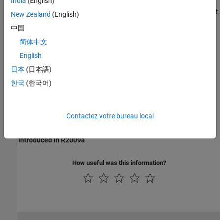
India
(English)
To build an S-function that utilizes this function, you must
compile it using the
function with
argument.
mex
-lfixedpoint
New Zealand
(English)
For more information, see
Create MEX Files
.
中国
Languages
简体中文
English
C
日本
(日本語)
See Also
한국
(한국어)
ssFxpSetU32BitRegionCompliant
Contactez votre bureau local
Version History
Introduced in R2009a
How useful was this information?