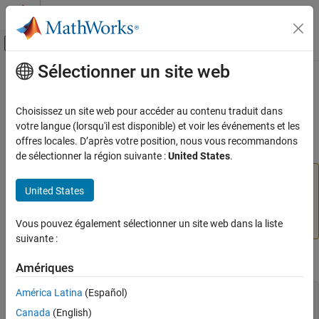
Passer au contenu
Centre d’aide MATLAB
Activer/désactiver l'affichage du menu d
Sélectionner un site web
Contenu principal
Accueil de la documentation
ssFxpGetU32BitRegionCompliant
Génération de code
Choisissez un site web pour accéder au contenu traduit dans
Développement FPGA, ASIC et SoC
Determine whether S-function is compliant with the U32 bit region
votre langue (lorsqu'il est disponible) et voir les événements et les
interface
offres locales. D’après votre position, nous vous recommandons
Fixed-Point Designer
de sélectionner la région suivante :
United States
.
Embedded Implementation
The
function can be
ssFxpGetU32BitRegionCompliant
Integrate External Code
United States
ignored. This function no longer has any impact on the
memory layout for inputs and outputs. The memory
ssFxpGetU32BitRegionCompliant
layout introduced in R2008a is always used.
Vous pouvez également sélectionner un site web dans la liste
suivante :
Syntax
Amériques
América Latina
(Español)
extern ssFxpSGetU32BitRegionCompliant(SimStruct *S,

Canada
(English)