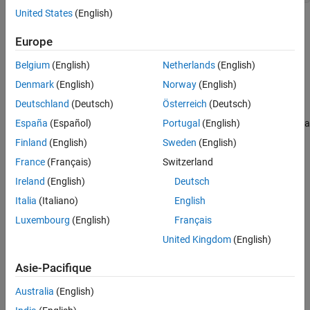
United States
(English)
Arguments
Europe
S
representing an S-function block.
Belgium
(English)
Netherlands
(English)
SimStruct
Denmark
(English)
Norway
(English)
result
Deutschland
(Deutsch)
Österreich
(Deutsch)
if S-function calls
to
1
ssFxpSetU32BitRegionCompliant
declare compliance with memory footprint for fixed-point data
España
(Español)
Portugal
(English)
types with 33 or more bits
Finland
(English)
Sweden
(English)
France
(Français)
Switzerland
if S-function does not call
0
ssFxpSetU32BitRegionCompliant
Ireland
(English)
Deutsch
Description
Italia
(Italiano)
English
Luxembourg
(English)
Français
Requirements
United Kingdom
(English)
To use this function, you must include
and
fixedpoint.h
Asie-Pacifique
. For more information, see
Structure of the S-
fixedpoint.c
Function
.
Australia
(English)