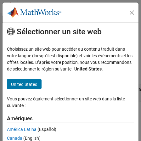
Passer au contenu
Centre d’aide MATLAB
Activer/désactiver l'affichage du menu d
Sélectionner un site web
Contenu principal
Accueil de la documentation
ssGetDataTypeIsFxpFltApiCompat
Génération de code
Choisissez un site web pour accéder au contenu traduit dans
Développement FPGA, ASIC et SoC
Determine whether registered data type is supported by API for
votre langue (lorsqu'il est disponible) et voir les événements et les
user-written fixed-point S-functions
offres locales. D’après votre position, nous vous recommandons
Fixed-Point Designer
de sélectionner la région suivante :
United States
.
Embedded Implementation
Syntax
Integrate External Code
United States
extern int ssGetDataTypeIsFxpFltApiCompat(SimStruct *S, D
ssGetDataTypeIsFxpFltApiCompat
Vous pouvez également sélectionner un site web dans la liste
suivante :
Arguments
Amériques
S
América Latina
(Español)
SimStruct representing an S-function block.
Canada
(English)