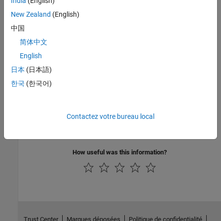
India
(English)
Languages
New Zealand
(English)
中国
C
简体中文
TLC Functions
English
None. Checking for API-compatible data types is done in
日本
(日本語)
simulation. Checking for API-compatible data types is not
한국
(한국어)
supported in TLC.
Version History
Contactez votre bureau local
Introduced before R2006a
How useful was this information?
Trust Center
Marques déposées
Politique de confidentialité