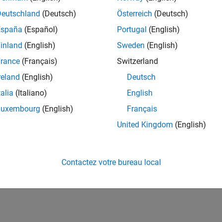
Deutschland
(Deutsch)
Österreich
(Deutsch)
España
(Español)
Portugal
(English)
inland
(English)
Sweden
(English)
rance
(Français)
Switzerland
reland
(English)
Deutsch
talia
(Italiano)
English
Luxembourg
(English)
Français
United Kingdom
(English)
Contactez votre bureau local