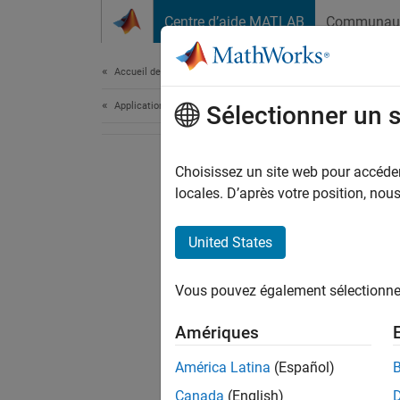
Passer au contenu
Centre d’aide MATLAB
Communau
Document
Accueil de la documentation
Application Deployment
Sélectionner un 
Choisissez un site web pour accéder 
locales. D’après votre position, no
United States
Vous pouvez également sélectionner 
Amériques
América Latina
(Español)
Canada
(English)