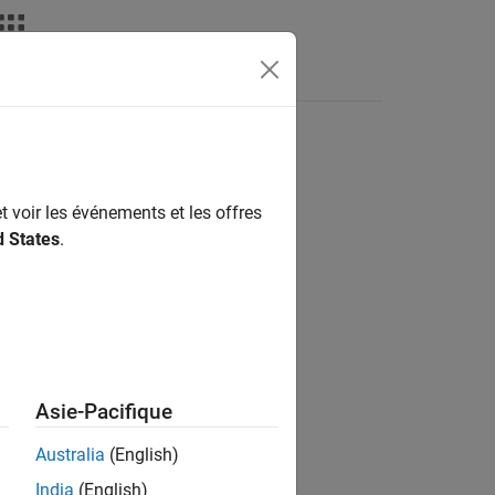
s
t voir les événements et les offres
ion?
d States
.
Asie-Pacifique
Australia
(English)
India
(English)