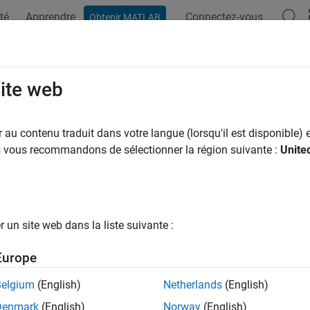
té
Apprendre
Connectez-vous
Obtenir MATLAB
ation
Examples
Functions
Blocks
Videos
Answer
site web
au contenu traduit dans votre langue (lorsqu'il est disponible) e
How useful was this informat
us vous recommandons de sélectionner la région suivante :
Unite
un site web dans la liste suivante :
Europe
Belgium
(English)
Netherlands
(English)
Denmark
(English)
Norway
(English)