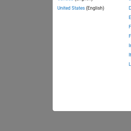
United States
(English)
F
F
I
I