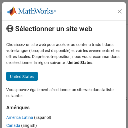
Passer au contenu
Centre d’aide MATLAB
Activer/désactiver l'affichage du menu d
Sélectionner un site web
Contenu principal
Accueil de la documentation
Deployment
Control Systems
Choisissez un site web pour accéder au contenu traduit dans
Generate code for evaluating fuzzy systems
votre langue (lorsqu'il est disponible) et voir les événements et les
Fuzzy Logic Toolbox
You can generate code for evaluating fuzzy inference systems in:
offres locales. D’après votre position, nous vous recommandons
Catégorie
de sélectionner la région suivante :
United States
.
®
Simulink
using
Simulink Coder™
or
Simulink PLC Coder™
Get Started with Fuzzy Logic Toolbox
Fuzzy Inference System Modeling
United States
®
MATLAB
using
MATLAB Coder
Fuzzy Inference System Tuning
Data Clustering
Vous pouvez également sélectionner un site web dans la liste
You can also package and deploy standalone applications that
suivante :
Fuzzy Logic in Simulink
include fuzzy systems using either
MATLAB Compiler™
or
Simulink
Deployment
Compiler
.
Amériques
Applications
For more information, see
Deploy Fuzzy Inference Systems
.
América Latina
(Español)
Canada
(English)