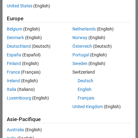
Blocks
United States
(English)
Fuzzy Logic Controller
Evaluate fuzzy inference system
Europe
Functions
Belgium
(English)
Netherlands
(English)
Denmark
(English)
Norway
(English)
Evaluate fuzzy inference
evalfis
Deutschland
(Deutsch)
Österreich
(Deutsch)
system
España
(Español)
Portugal
(English)
Option set for
function
evalfisOptions
evalfis
Finland
(English)
Sweden
(English)
Create homogeneous fuzzy
getFISCodeGenerationData
France
(Français)
Switzerland
inference system structure
Ireland
(English)
Deutsch
Topics
Italia
(Italiano)
English
Luxembourg
(English)
Français
Deploy Fuzzy Inference Systems
You can generate code fuzzy inference systems or package and
United Kingdom
(English)
deploy standalone applications.
Asie-Pacifique
Generate Code for Fuzzy System Using Simulink Coder
Australia
(English)
You can generate code for a fuzzy inference system implemented
in Simulink using a
Fuzzy Logic Controller
block.