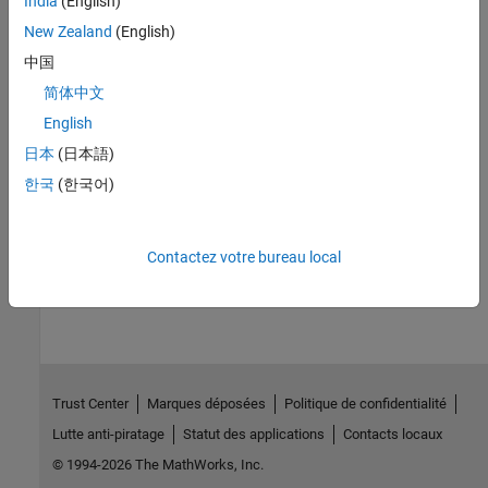
India
(English)
New Zealand
(English)
Generate Code for Fuzzy System Using MATLAB Coder
中国
You can generate code for a fuzzy inference system evaluated in
MATLAB using the
function.
evalfis
简体中文
English
Generate Structured Text for Fuzzy System Using Simulink PLC
日本
(日本語)
Coder
You can generate Structured Text for a fuzzy inference system
한국
(한국어)
implemented in Simulink using a
Fuzzy Logic Controller
block.
How useful was this information?
Contactez votre bureau local
Trust Center
Marques déposées
Politique de confidentialité
Lutte anti-piratage
Statut des applications
Contacts locaux
© 1994-2026 The MathWorks, Inc.