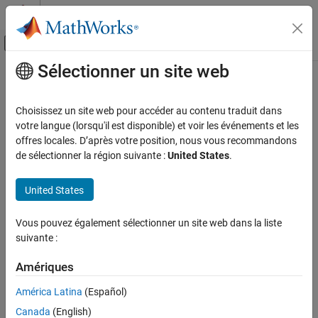
Passer au contenu
Centre d’aide MATLAB
Activer/désactiver l'affichage du menu d
Sélectionner un site web
Contenu principal
Accueil de la documentation
Mathématiques et optimisation
Choisissez un site web pour accéder au contenu traduit dans
votre langue (lorsqu'il est disponible) et voir les événements et les
offres locales. D’après votre position, nous vous recommandons
How useful was this information?
de sélectionner la région suivante :
United States
.
United States
Vous pouvez également sélectionner un site web dans la liste
suivante :
Amériques
América Latina
(Español)
Canada
(English)