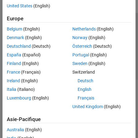
United States
(English)
Europe
Trust Center
Marques déposées
Politique de confidentialité
Belgium
(English)
Netherlands
(English)
Lutte anti-piratage
Statut des applications
Contacts locaux
Denmark
(English)
Norway
(English)
© 1994-2026 The MathWorks, Inc.
Deutschland
(Deutsch)
Österreich
(Deutsch)
España
(Español)
Portugal
(English)
Sélectionner 
France
Finland
(English)
Sweden
(English)
France
(Français)
Switzerland
Ireland
(English)
Deutsch
Italia
(Italiano)
English
Luxembourg
(English)
Français
United Kingdom
(English)
Asie-Pacifique
Australia
(English)