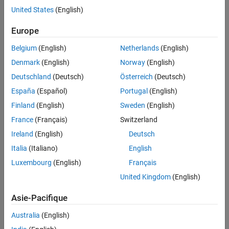
(default) |
on
off
United States
(English)
On
Europe
Replaces
calls with calls to the
library.
fft
cuFFT
Belgium
(English)
Netherlands
(English)
Off
Denmark
(English)
Norway
(English)
Does not replace
calls with calls to the
library. GPU
fft
cuFFT
Deutschland
(Deutsch)
Österreich
(Deutsch)
Coder™ uses C
libraries where available or generates kernels
FFTW
España
(Español)
Portugal
(English)
®
from portable MATLAB
code.
fft
Finland
(English)
Sweden
(English)
Programmatic Use
France
(Français)
Switzerland
Ireland
(English)
Deutsch
Property:
EnableCUFFT
Values:
or
|
or
true
1
false
0
Italia
(Italiano)
English
Default:
true
Luxembourg
(English)
Français
Version History
United Kingdom
(English)
Introduced in R2018a
Asie-Pacifique
See Also
Australia
(English)