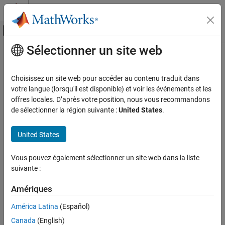
Passer au contenu
Centre d’aide MATLAB
Activer/désactiver l'affichage du menu d
Sélectionner un site web
Contenu principal
Accueil de la documentation
Enable cuFFT
Code Generation
Choisissez un site web pour accéder au contenu traduit dans
Replace
function calls with
library calls
votre langue (lorsqu'il est disponible) et voir les événements et les
fft
cuFFT
GPU Coder
offres locales. D’après votre position, nous vous recommandons
Kernel Creation
Description
de sélectionner la région suivante :
United States
.
Kernel Creation from MATLAB Code
App Configuration Pane:
GPU Code
United States
Enable cuFFT
Configuration Objects:
coder.GpuCodeConfig
ON THIS PAGE
Vous pouvez également sélectionner un site web dans la liste
Description
suivante :
The
Enable cuFFT
parameter replaces
function calls with
fft
Properties
®
NVIDIA
library calls in the generated code. For more
cuFFT
Programmatic Use
Amériques
information, see
Kernels from Library Calls
.
Version History
América Latina
(Español)
See Also
Settings
Canada
(English)