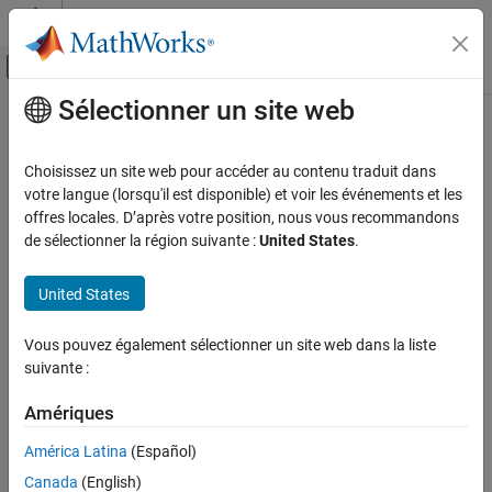
Passer au contenu
Centre d’aide MATLAB
Activer/désactiver l'affichage du menu d
Sélectionner un site web
Contenu principal
Accueil de la documentation
Code Generation
Choisissez un site web pour accéder au contenu traduit dans
FPGA, ASIC, and SoC Development
votre langue (lorsqu'il est disponible) et voir les événements et les
How useful was this information?
offres locales. D’après votre position, nous vous recommandons
de sélectionner la région suivante :
United States
.
United States
Vous pouvez également sélectionner un site web dans la liste
suivante :
Amériques
América Latina
(Español)
Canada
(English)