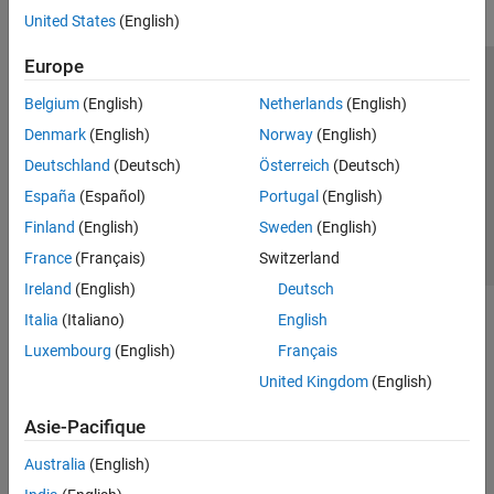
United States
(English)
Europe
Trust Center
Marques déposées
Politique de confidentialité
Belgium
(English)
Netherlands
(English)
Lutte anti-piratage
Statut des applications
Contacts locaux
Denmark
(English)
Norway
(English)
© 1994-2026 The MathWorks, Inc.
Deutschland
(Deutsch)
Österreich
(Deutsch)
España
(Español)
Portugal
(English)
Sélectionner 
France
Finland
(English)
Sweden
(English)
France
(Français)
Switzerland
Ireland
(English)
Deutsch
Italia
(Italiano)
English
Luxembourg
(English)
Français
United Kingdom
(English)
Asie-Pacifique
Australia
(English)