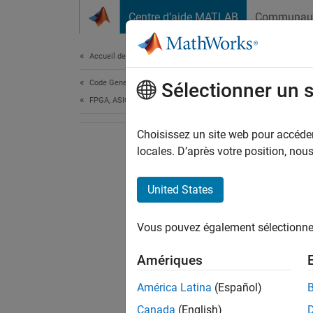
Passer au contenu
Centre d’aide MATLAB
Communau
Document
Accueil de la documentation
Code Generation
Sélectionner un 
FPGA, ASIC, and SoC Development
Choisissez un site web pour accéder 
locales. D’après votre position, no
United States
Vous pouvez également sélectionner 
Amériques
América Latina
(Español)
Canada
(English)