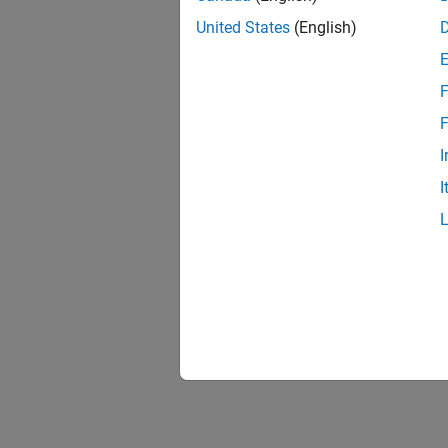
United States
(English)
F
F
I
I