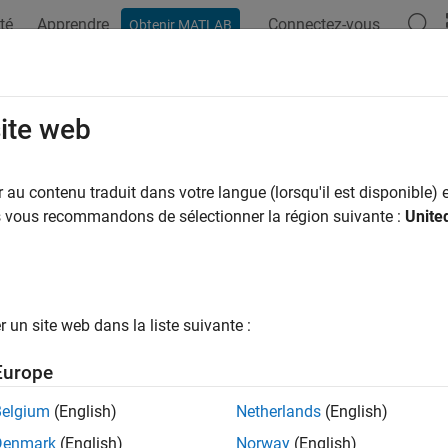
té
Apprendre
Connectez-vous
Obtenir MATLAB
ation
Examples
Functions
Blocks
Apps
Videos
site web
au contenu traduit dans votre langue (lorsqu'il est disponible) e
How useful was this informat
us vous recommandons de sélectionner la région suivante :
Unite
un site web dans la liste suivante :
Europe
Belgium
(English)
Netherlands
(English)
Denmark
(English)
Norway
(English)