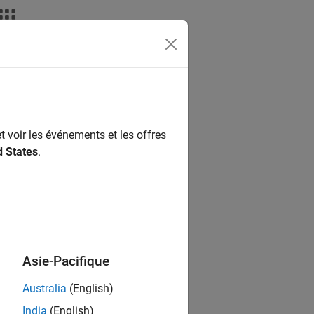
Answers
t voir les événements et les offres
ion?
d States
.
Asie-Pacifique
Australia
(English)
India
(English)