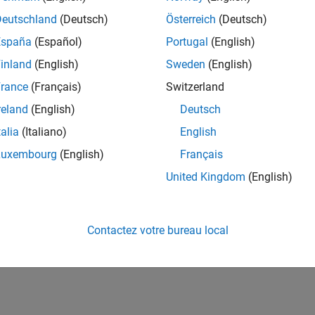
Deutschland
(Deutsch)
Österreich
(Deutsch)
España
(Español)
Portugal
(English)
inland
(English)
Sweden
(English)
rance
(Français)
Switzerland
reland
(English)
Deutsch
talia
(Italiano)
English
Luxembourg
(English)
Français
United Kingdom
(English)
Contactez votre bureau local