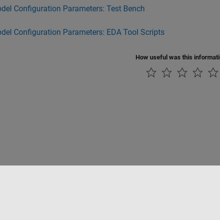
del Configuration Parameters: Test Bench
del Configuration Parameters: EDA Tool Scripts
How useful was this informat
ialité
Lutte anti-piratage
Statut des applications
Contacts locaux