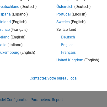
Deutschland
(Deutsch)
Österreich
(Deutsch)
le Denormals
Specify 
España
(Español)
Portugal
(English)
ssa Multiply Strategy
Specify 
operation
inland
(English)
Sweden
(English)
r Specific Floating Point Library
Select ve
rance
(Français)
Switzerland
reland
(English)
Deutsch
figuration Parameters dialog box also includes other code gen
talia
(Italiano)
English
Luxembourg
(English)
Français
del Configuration Parameters: HDL Code Generation
United Kingdom
(English)
del Configuration Parameters: Target
del Configuration Parameters: Optimization
Contactez votre bureau local
del Configuration Parameters: Global Settings
del Configuration Parameters: Report