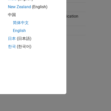
New Zealand
(English)
whether to handle denormal numbers.
中国
how to implement the mantissa multiplication
.
简体中文
ndor-specific floating-point library.
English
日本
(日本語)
eration parameters:
한국
(한국어)