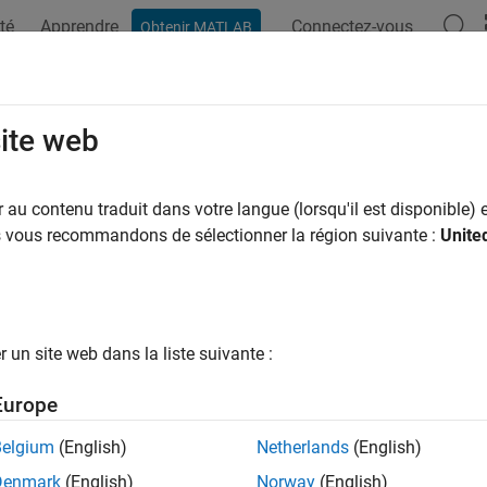
té
Apprendre
Connectez-vous
Obtenir MATLAB
ation
Examples
Functions
Blocks
Apps
Videos
l Configuration Parameters: Floati
site web
oating Point
category enables you to specify the floating point IP
au contenu traduit dans votre langue (lorsqu'il est disponible) e
th native floating point support in HDL Coder™ or with native floa
us vous recommandons de sélectionner la région suivante :
Unite
floating-point library.
onfiguration parameters appear in the
Configuration Paramete
y.
un site web dans la liste suivante :
meter
Descript
Europe
loating Point
Specify u
Belgium
(English)
Netherlands
(English)
cy Strategy
Specify 
Denmark
(English)
Norway
(English)