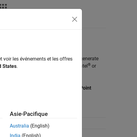
Answers
ng Point
 libraries. You can specify whether to generate
t voir les événements et les offres
®
ting point support and a third-party Intel
or
d States
.
rs
>
HDL Code Generation
>
Floating Point
ion
Asie-Pacifique
se of native floating-point library.
Australia
(English)
minimum or maximum latency.
India
(English)