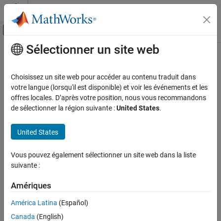
Passer au contenu
Centre d’aide MATLAB
Activer/désactiver l'affichage du menu d
Sélectionner un site web
Contenu principal
Accueil de la documentation
Tolerance Value
Code Generation
Choisissez un site web pour accéder au contenu traduit dans
FPGA, ASIC, and SoC Development
Enter the tolerance value based on the floating-point tolerance
votre langue (lorsqu'il est disponible) et voir les événements et les
check setting that you specify
offres locales. D’après votre position, nous vous recommandons
HDL Coder
Since R2024b
de sélectionner la région suivante :
United States
.
High-Level Synthesis Code Generation from
expand all in page
MATLAB
Model Configuration Pane:
Test Bench
United States
Code Generation
Description
Tolerance Value
Vous pouvez également sélectionner un site web dans la liste
suivante :
Enter the tolerance value based on the floating-point tolerance
ON THIS PAGE
check setting that you specify.
Description
Amériques
Dependencies
Dependencies
América Latina
(Español)
Settings
Examples
Canada
(English)
Generate test bench
enables this parameter. Enable this