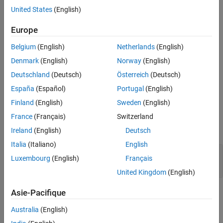
parameter by clicking
Generate Test Bench
in the
Verification
>
Recommended Settings
United States
(English)
Verify with HLS Test Bench
>
Output Settings
pane of the HDL
Programmatic Use
Workflow Advisor.
Europe
Version History
Belgium
(English)
Netherlands
(English)
Settings
Denmark
(English)
Norway
(English)
(default) |
1e-07
0
Deutschland
(Deutsch)
Österreich
(Deutsch)
When you use this floating-point tolerance check setting, specify
the tolerance value as a double.
España
(Español)
Portugal
(English)
Finland
(English)
Sweden
(English)
Examples
France
(Français)
Switzerland
expand all
Ireland
(English)
Deutsch
Italia
(Italiano)
English
Define
and
FPToleranceStrategy
Luxembourg
(English)
Français
FPToleranceValue
United Kingdom
(English)
Recommended Settings
Asie-Pacifique
Australia
(English)
No recommendations.