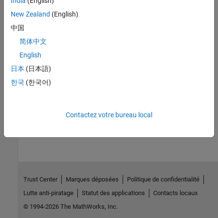
India
(English)
Programmatic Use
New Zealand
(English)
中国
Parameter:
FPToleranceValue
Type:
double | integer
简体中文
Default:
1e-07
English
日本
(日本語)
Version History
한국
(한국어)
Introduced in R2024b
How useful was this information?
Contactez votre bureau local
Trust Center
Marques déposées
Politique de confidentialité
Lutte anti-piratage
Statut des applications
Contacts locaux
© 1994-2026 The MathWorks, Inc.