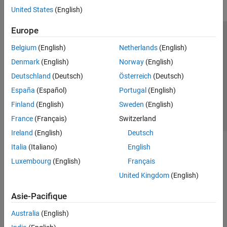
United States
(English)
Europe
Trust Center
Marques déposées
Politique de confidentialité
Belgium
(English)
Netherlands
(English)
Lutte anti-piratage
Statut des applications
Contacts locaux
Denmark
(English)
Norway
(English)
© 1994-2026 The MathWorks, Inc.
Deutschland
(Deutsch)
Österreich
(Deutsch)
España
(Español)
Portugal
(English)
Sélectionner 
France
Finland
(English)
Sweden
(English)
France
(Français)
Switzerland
Ireland
(English)
Deutsch
Italia
(Italiano)
English
Luxembourg
(English)
Français
United Kingdom
(English)
Asie-Pacifique
Australia
(English)