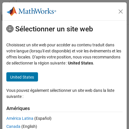
Passer au contenu
Centre d’aide MATLAB
Activer/désactiver l'affichage du menu d
Sélectionner un site web
Contenu principal
Accueil de la documentation
Code Generation
Choisissez un site web pour accéder au contenu traduit dans
FPGA, ASIC, and SoC Development
votre langue (lorsqu'il est disponible) et voir les événements et les
offres locales. D’après votre position, nous vous recommandons
How useful was this information?
de sélectionner la région suivante :
United States
.
United States
Vous pouvez également sélectionner un site web dans la liste
suivante :
Amériques
América Latina
(Español)
Canada
(English)