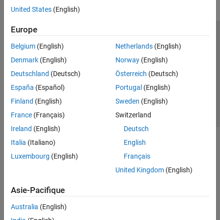
United States
(English)
Europe
Trust Center
Marques déposées
Politique de confidentialité
Belgium
(English)
Netherlands
(English)
Lutte anti-piratage
Statut des applications
Contacts locaux
Denmark
(English)
Norway
(English)
© 1994-2026 The MathWorks, Inc.
Deutschland
(Deutsch)
Österreich
(Deutsch)
España
(Español)
Portugal
(English)
Sélectionner 
France
Finland
(English)
Sweden
(English)
France
(Français)
Switzerland
Ireland
(English)
Deutsch
Italia
(Italiano)
English
Luxembourg
(English)
Français
United Kingdom
(English)
Asie-Pacifique
Australia
(English)