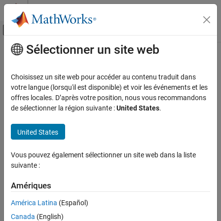
Passer au contenu
Centre d’aide MATLAB
Activer/désactiver l'affichage du menu d
Sélectionner un site web
Contenu principal
Accueil de la documentation
Code Generation
Choisissez un site web pour accéder au contenu traduit dans
FPGA, ASIC, and SoC Development
votre langue (lorsqu'il est disponible) et voir les événements et les
offres locales. D’après votre position, nous vous recommandons
How useful was this information?
de sélectionner la région suivante :
United States
.
United States
Vous pouvez également sélectionner un site web dans la liste
suivante :
Amériques
América Latina
(Español)
Canada
(English)