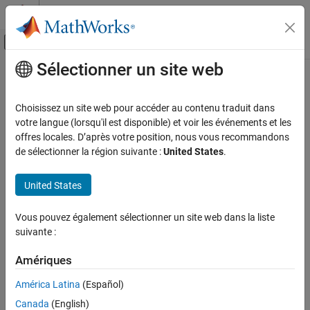
Passer au contenu
Centre d’aide MATLAB
Activer/désactiver l'affichage du menu d
Sélectionner un site web
Contenu principal
Accueil de la documentation
Code Generation
Choisissez un site web pour accéder au contenu traduit dans
FPGA, ASIC, and SoC Development
votre langue (lorsqu'il est disponible) et voir les événements et les
offres locales. D’après votre position, nous vous recommandons
How useful was this information?
de sélectionner la région suivante :
United States
.
United States
Vous pouvez également sélectionner un site web dans la liste
suivante :
Amériques
América Latina
(Español)
Canada
(English)