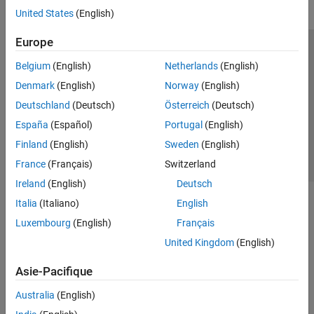
United States
(English)
Europe
Trust Center
Marques déposées
Politique de confidentialité
Belgium
(English)
Netherlands
(English)
Lutte anti-piratage
Statut des applications
Contacts locaux
Denmark
(English)
Norway
(English)
© 1994-2026 The MathWorks, Inc.
Deutschland
(Deutsch)
Österreich
(Deutsch)
España
(Español)
Portugal
(English)
Sélectionner 
France
Finland
(English)
Sweden
(English)
France
(Français)
Switzerland
Ireland
(English)
Deutsch
Italia
(Italiano)
English
Luxembourg
(English)
Français
United Kingdom
(English)
Asie-Pacifique
Australia
(English)