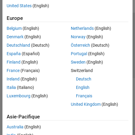
United States
(English)
Europe
Trust Center
Marques déposées
Politique de confidentialité
Belgium
(English)
Netherlands
(English)
Lutte anti-piratage
Statut des applications
Contacts locaux
Denmark
(English)
Norway
(English)
© 1994-2026 The MathWorks, Inc.
Deutschland
(Deutsch)
Österreich
(Deutsch)
España
(Español)
Portugal
(English)
Sélectionner 
France
Finland
(English)
Sweden
(English)
France
(Français)
Switzerland
Ireland
(English)
Deutsch
Italia
(Italiano)
English
Luxembourg
(English)
Français
United Kingdom
(English)
Asie-Pacifique
Australia
(English)