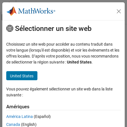
Passer au contenu
Centre d’aide MATLAB
Activer/désactiver l'affichage du menu d
Sélectionner un site web
Contenu principal
Accueil de la documentation
Code Generation
Choisissez un site web pour accéder au contenu traduit dans
FPGA, ASIC, and SoC Development
votre langue (lorsqu'il est disponible) et voir les événements et les
offres locales. D’après votre position, nous vous recommandons
How useful was this information?
de sélectionner la région suivante :
United States
.
United States
Vous pouvez également sélectionner un site web dans la liste
suivante :
Amériques
América Latina
(Español)
Canada
(English)