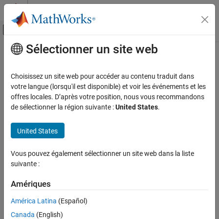
Passer au contenu
Centre d’aide MATLAB
Activer/désactiver l'affichage du menu d
Sélectionner un site web
Contenu principal
Accueil de la documentation
Code Generation
Choisissez un site web pour accéder au contenu traduit dans
FPGA, ASIC, and SoC Development
votre langue (lorsqu'il est disponible) et voir les événements et les
How useful was this information?
offres locales. D’après votre position, nous vous recommandons
de sélectionner la région suivante :
United States
.
United States
Vous pouvez également sélectionner un site web dans la liste
suivante :
Amériques
América Latina
(Español)
Canada
(English)