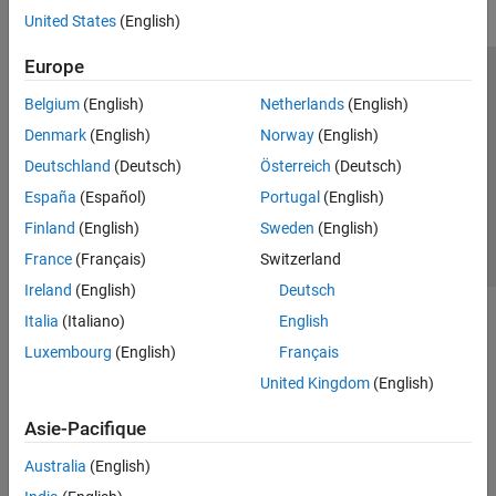
United States
(English)
Europe
Trust Center
Marques déposées
Politique de confidentialité
Belgium
(English)
Netherlands
(English)
Lutte anti-piratage
Statut des applications
Contacts locaux
Denmark
(English)
Norway
(English)
© 1994-2026 The MathWorks, Inc.
Deutschland
(Deutsch)
Österreich
(Deutsch)
España
(Español)
Portugal
(English)
Sélectionner 
France
Finland
(English)
Sweden
(English)
France
(Français)
Switzerland
Ireland
(English)
Deutsch
Italia
(Italiano)
English
Luxembourg
(English)
Français
United Kingdom
(English)
Asie-Pacifique
Australia
(English)