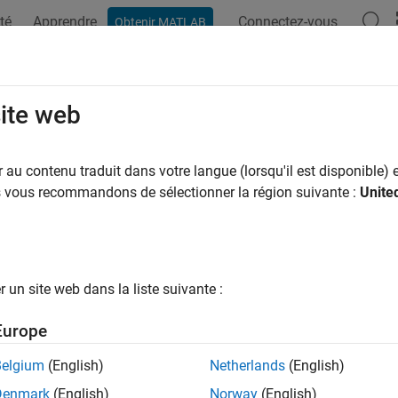
té
Apprendre
Connectez-vous
Obtenir MATLAB
ation
Examples
Functions
Blocks
Apps
Videos
site web
au contenu traduit dans votre langue (lorsqu'il est disponible) e
How useful was this informat
us vous recommandons de sélectionner la région suivante :
Unite
un site web dans la liste suivante :
Europe
Belgium
(English)
Netherlands
(English)
Denmark
(English)
Norway
(English)