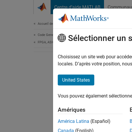
Passer au contenu
Centre d’aide MATLAB
Communau
Document
Accueil de la documentation
Code Generation
Sélectionner un 
FPGA, ASIC, and SoC Development
Choisissez un site web pour accéder 
locales. D’après votre position, no
United States
Vous pouvez également sélectionner 
Amériques
América Latina
(Español)
Canada
(English)