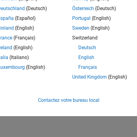
Deutschland
(Deutsch)
Österreich
(Deutsch)
España
(Español)
Portugal
(English)
inland
(English)
Sweden
(English)
rance
(Français)
Switzerland
reland
(English)
Deutsch
talia
(Italiano)
English
Luxembourg
(English)
Français
United Kingdom
(English)
Contactez votre bureau local