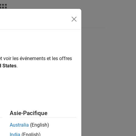
Answers
t voir les événements et les offres
ion?
d States
.
Asie-Pacifique
Australia
(English)
India
(English)