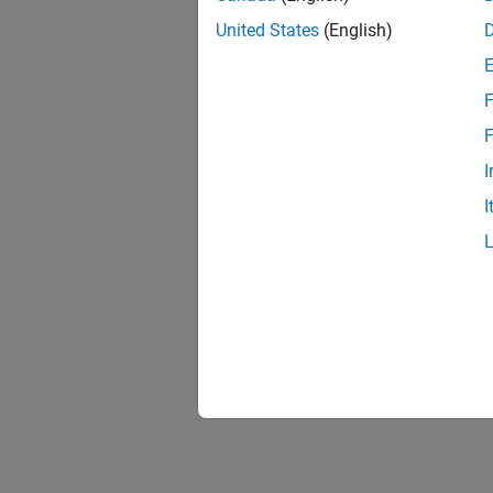
United States
(English)
F
F
I
I