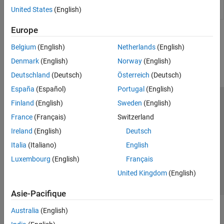
Exchanger
networks
(Since R2022a)
Two-Phase Fluid - Thermal Liquid
United States
(English)
(TL-MA)
Fundamental Components
Europe
How useful was this information?
Belgium
(English)
Netherlands
(English)
Denmark
(English)
Norway
(English)
Deutschland
(Deutsch)
Österreich
(Deutsch)
España
(Español)
Portugal
(English)
Finland
(English)
Sweden
(English)
Trust Center
Marques déposées
Politique de confidentialité
France
(Français)
Switzerland
Lutte anti-piratage
Statut des applications
Contacts locaux
Ireland
(English)
Deutsch
© 1994-2026 The MathWorks, Inc.
Italia
(Italiano)
English
Luxembourg
(English)
Français
Sélectionner 
France
United Kingdom
(English)
Asie-Pacifique
Australia
(English)