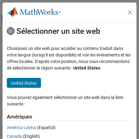
Passer au contenu
Centre d’aide MATLAB
Activer/désactiver l'affichage du menu d
Sélectionner un site web
Contenu principal
Accueil de la documentation
Test and Measurement
Choisissez un site web pour accéder au contenu traduit dans
votre langue (lorsqu'il est disponible) et voir les événements et les
How useful was this information?
offres locales. D’après votre position, nous vous recommandons
de sélectionner la région suivante :
United States
.
United States
Vous pouvez également sélectionner un site web dans la liste
suivante :
Amériques
América Latina
(Español)
Canada
(English)