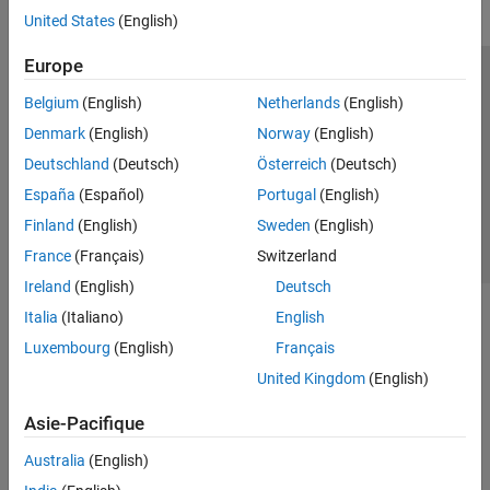
United States
(English)
Europe
Trust Center
Marques déposées
Politique de confidentialité
Belgium
(English)
Netherlands
(English)
Lutte anti-piratage
Statut des applications
Contacts locaux
Denmark
(English)
Norway
(English)
© 1994-2026 The MathWorks, Inc.
Deutschland
(Deutsch)
Österreich
(Deutsch)
España
(Español)
Portugal
(English)
Sélectionner 
France
Finland
(English)
Sweden
(English)
France
(Français)
Switzerland
Ireland
(English)
Deutsch
Italia
(Italiano)
English
Luxembourg
(English)
Français
United Kingdom
(English)
Asie-Pacifique
Australia
(English)