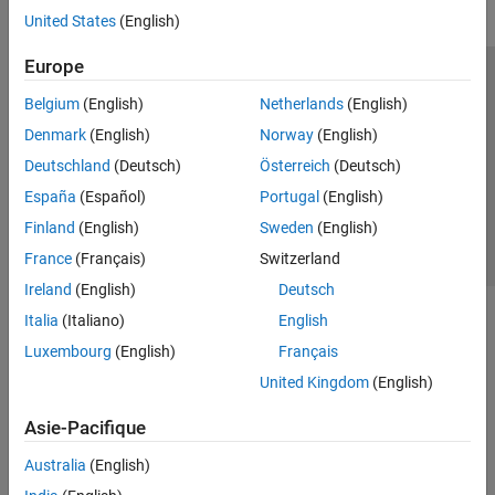
United States
(English)
Europe
Trust Center
Marques déposées
Politique de confidentialité
Belgium
(English)
Netherlands
(English)
Lutte anti-piratage
Statut des applications
Contacts locaux
Denmark
(English)
Norway
(English)
© 1994-2026 The MathWorks, Inc.
Deutschland
(Deutsch)
Österreich
(Deutsch)
España
(Español)
Portugal
(English)
Sélectionner 
France
Finland
(English)
Sweden
(English)
France
(Français)
Switzerland
Ireland
(English)
Deutsch
Italia
(Italiano)
English
Luxembourg
(English)
Français
United Kingdom
(English)
Asie-Pacifique
Australia
(English)