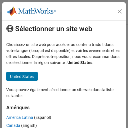
Passer au contenu
Centre d’aide MATLAB
Activer/désactiver l'affichage du menu d
Sélectionner un site web
Contenu principal
Accueil de la documentation
Test and Measurement
Choisissez un site web pour accéder au contenu traduit dans
votre langue (lorsqu'il est disponible) et voir les événements et les
offres locales. D’après votre position, nous vous recommandons
How useful was this information?
de sélectionner la région suivante :
United States
.
United States
Vous pouvez également sélectionner un site web dans la liste
suivante :
Amériques
América Latina
(Español)
Canada
(English)