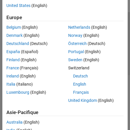
United States
(English)
Europe
Trust Center
Marques déposées
Politique de confidentialité
Belgium
(English)
Netherlands
(English)
Lutte anti-piratage
Statut des applications
Contacts locaux
Denmark
(English)
Norway
(English)
© 1994-2026 The MathWorks, Inc.
Deutschland
(Deutsch)
Österreich
(Deutsch)
España
(Español)
Portugal
(English)
Sélectionner 
France
Finland
(English)
Sweden
(English)
France
(Français)
Switzerland
Ireland
(English)
Deutsch
Italia
(Italiano)
English
Luxembourg
(English)
Français
United Kingdom
(English)
Asie-Pacifique
Australia
(English)