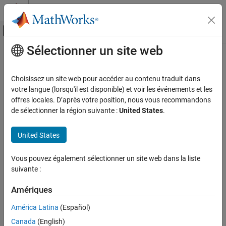
Passer au contenu
Centre d’aide MATLAB
Activer/désactiver l'affichage du menu d
Sélectionner un site web
Contenu principal
Accueil de la documentation
Systèmes de contrôle
Choisissez un site web pour accéder au contenu traduit dans
votre langue (lorsqu'il est disponible) et voir les événements et les
How useful was this information?
offres locales. D’après votre position, nous vous recommandons
de sélectionner la région suivante :
United States
.
United States
Vous pouvez également sélectionner un site web dans la liste
suivante :
Amériques
América Latina
(Español)
Canada
(English)