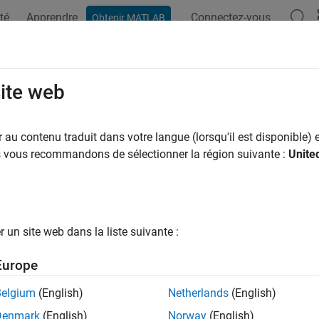
té
Apprendre
Connectez-vous
Obtenir MATLAB
ation
Examples
Functions
Apps
Videos
Answers
ove Thin Lines Using Erosion
site web
au contenu traduit dans votre langue (lorsqu'il est disponible) e
us vous recommandons de sélectionner la région suivante :
Unite
ample shows how to remove thin lines in a binary image by usi
than the width of the lines.
d display a binary image. The white lines that represent wires a
 the wires are touching and the overall width is closer to ten or e
un site web dans la liste suivante :
Europe
= imread(
'circbw.tif'
);

ow(BW1)
Belgium
(English)
Netherlands
(English)
Denmark
(English)
Norway
(English)