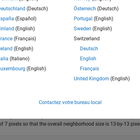
Deutschland
(Deutsch)
Österreich
(Deutsch)
España
(Español)
Portugal
(English)
inland
(English)
Sweden
(English)
rance
(Français)
Switzerland
reland
(English)
Deutsch
talia
(Italiano)
English
Luxembourg
(English)
Français
United Kingdom
(English)
Contactez votre bureau local
a neighborhood larger than the width of the lines. This example
of 7 pixels so that the overall neighborhood size is 13-by-13 pixe