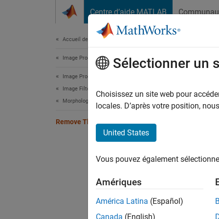
Passer au contenu
Centre d’aide MATLAB
Communau
Document
Accueil de la documentation
Image Processing and Computer Vision
Rem
Sélectionner un 
Image Processing Toolbox
Image Filtering and Enhancement
Choisissez un site web pour accéder 
Morphological Operations
locales. D’après votre position, no
This ex
larger 
Remove Thin Lines Using Erosion
United States
Read an
places,
Vous pouvez également sélectionner 
Amériques
BW1 
imsh
América Latina
(Español)
Canada
(English)