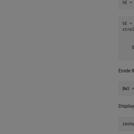
SE =
SE = 
stre
     
    D
Erode t
BW2 
Display
imsh