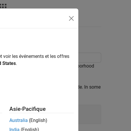
t voir les événements et les offres
d States
.
ng morphological erosion with a neighborhood
re approximately four or five pixels wide. In some
leven pixels.
Asie-Pacifique
Australia
(English)
India
(English)