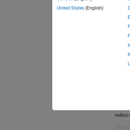
United States
(English)
F
F
I
I
Define 
radius 