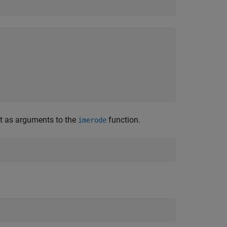
nt as arguments to the
function.
imerode