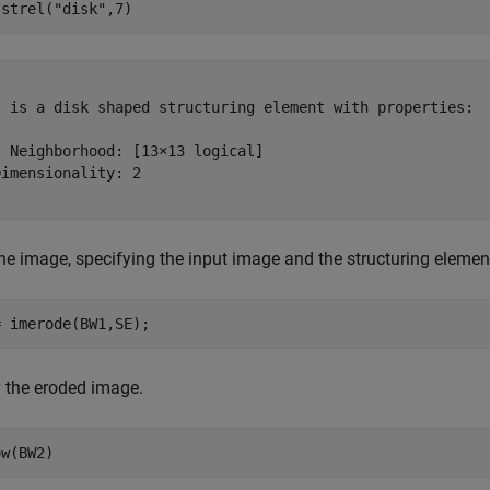
 strel(
"disk"
,7)


l is a disk shaped structuring element with properties:

 Neighborhood: [13×13 logical]

imensionality: 2

he image, specifying the input image and the structuring eleme
= imerode(BW1,SE);
 the eroded image.
ow(BW2)