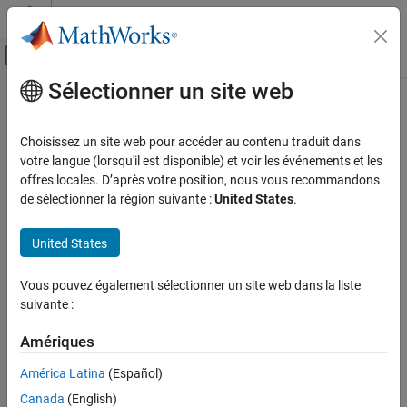
Passer au contenu
Centre d’aide MATLAB
Activer/désactiver l'affichage du menu d
Sélectionner un site web
Contenu principal
Accueil de la documentation
Image Processing and Computer Vision
Choisissez un site web pour accéder au contenu traduit dans
Test and Measurement
votre langue (lorsqu'il est disponible) et voir les événements et les
offres locales. D’après votre position, nous vous recommandons
How useful was this information?
de sélectionner la région suivante :
United States
.
United States
Vous pouvez également sélectionner un site web dans la liste
suivante :
Amériques
América Latina
(Español)
Canada
(English)