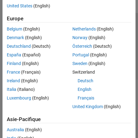
United States
(English)
Europe
Trust Center
Marques déposées
Politique de confidentialité
Belgium
(English)
Netherlands
(English)
Lutte anti-piratage
Statut des applications
Contacts locaux
Denmark
(English)
Norway
(English)
© 1994-2026 The MathWorks, Inc.
Deutschland
(Deutsch)
Österreich
(Deutsch)
España
(Español)
Portugal
(English)
Sélectionner 
France
Finland
(English)
Sweden
(English)
France
(Français)
Switzerland
Ireland
(English)
Deutsch
Italia
(Italiano)
English
Luxembourg
(English)
Français
United Kingdom
(English)
Asie-Pacifique
Australia
(English)