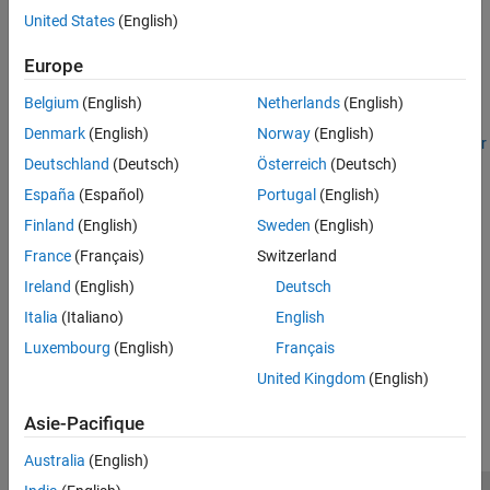
exécuter le software. Les licences de type Concurrent et Network
United States
(English)
Named User gèrent l’attribution des licences à l’aide d’un serveur
de licences.
Europe
Catégories
Belgium
(English)
Netherlands
(English)
Denmark
(English)
Norway
(English)
Administrer les licences de type Individual et Designated Computer
Deutschland
(Deutsch)
Österreich
(Deutsch)
Déployer des licences pour des utilisateurs nommés et des
équipements spécifiques
España
(Español)
Portugal
(English)
Administrer les licences de type Concurrent et Network Named
Finland
(English)
Sweden
(English)
User
France
(Français)
Switzerland
Déployer un serveur de licences qui gère l’accès aux produits avec
Ireland
(English)
Deutsch
un nombre déterminé de clés concurrentes ou d’utilisateurs
nommés
Italia
(Italiano)
English
Luxembourg
(English)
Français
How useful was this information?
United Kingdom
(English)
Asie-Pacifique
Australia
(English)