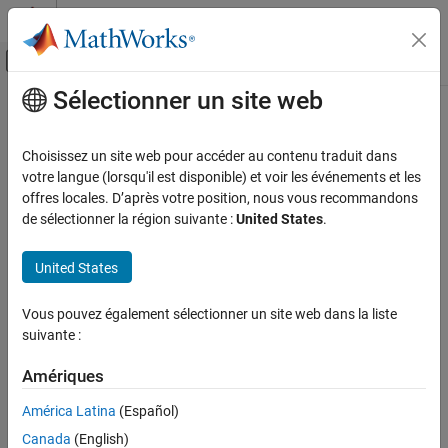
Passer au contenu
Centre d’aide MATLAB
Activer/désactiver l'affichage du menu d
Sélectionner un site web
Contenu principal
Accueil de la documentation
Test et mesures
Choisissez un site web pour accéder au contenu traduit dans
votre langue (lorsqu'il est disponible) et voir les événements et les
offres locales. D’après votre position, nous vous recommandons
How useful was this information?
de sélectionner la région suivante :
United States
.
United States
Vous pouvez également sélectionner un site web dans la liste
suivante :
Amériques
América Latina
(Español)
Canada
(English)