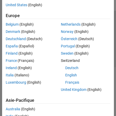
United States
(English)
Europe
Trust Center
Marques déposées
Politique de confidentialité
Belgium
(English)
Netherlands
(English)
Lutte anti-piratage
Statut des applications
Contacts locaux
Denmark
(English)
Norway
(English)
© 1994-2026 The MathWorks, Inc.
Deutschland
(Deutsch)
Österreich
(Deutsch)
España
(Español)
Portugal
(English)
Sélectionner 
France
Finland
(English)
Sweden
(English)
France
(Français)
Switzerland
Ireland
(English)
Deutsch
Italia
(Italiano)
English
Luxembourg
(English)
Français
United Kingdom
(English)
Asie-Pacifique
Australia
(English)