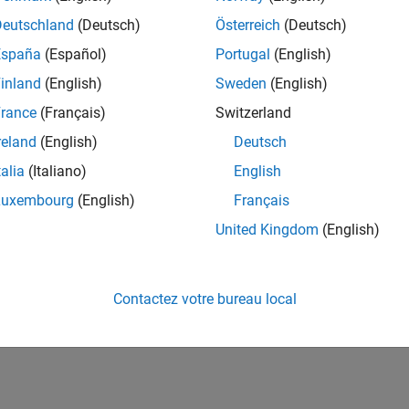
Deutschland
(Deutsch)
Österreich
(Deutsch)
España
(Español)
Portugal
(English)
inland
(English)
Sweden
(English)
rance
(Français)
Switzerland
reland
(English)
Deutsch
talia
(Italiano)
English
Luxembourg
(English)
Français
United Kingdom
(English)
Contactez votre bureau local