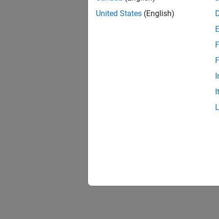
United States
(English)
F
F
I
I