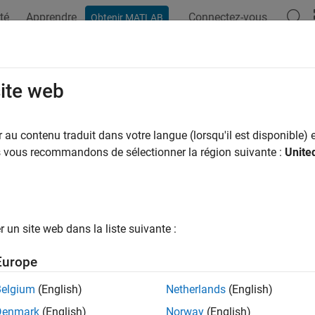
té
Apprendre
Connectez-vous
Obtenir MATLAB
ation
Examples
Functions
Blocks
Apps
Videos
site web
au contenu traduit dans votre langue (lorsqu'il est disponible) e
How useful was this informat
us vous recommandons de sélectionner la région suivante :
Unite
un site web dans la liste suivante :
Europe
Belgium
(English)
Netherlands
(English)
Denmark
(English)
Norway
(English)