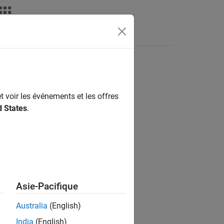
Answers
t voir les événements et les offres
ion?
d States
.
Asie-Pacifique
Australia
(English)
India
(English)