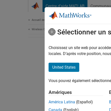
Passer au contenu
Centre d’aide MATLAB
Communau
Document
Accueil de la documentation
Wireless Communications
Sélectionner un 
Choisissez un site web pour accéder 
locales. D’après votre position, no
United States
Vous pouvez également sélectionner 
Amériques
América Latina
(Español)
Canada
(English)