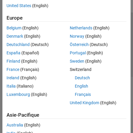
United States
(English)
Europe
Trust Center
Marques déposées
Politique de confidentialité
Belgium
(English)
Netherlands
(English)
Lutte anti-piratage
Statut des applications
Contacts locaux
Denmark
(English)
Norway
(English)
© 1994-2026 The MathWorks, Inc.
Deutschland
(Deutsch)
Österreich
(Deutsch)
España
(Español)
Portugal
(English)
Sélectionner 
France
Finland
(English)
Sweden
(English)
France
(Français)
Switzerland
Ireland
(English)
Deutsch
Italia
(Italiano)
English
Luxembourg
(English)
Français
United Kingdom
(English)
Asie-Pacifique
Australia
(English)