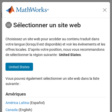
Passer au contenu
Centre d’aide MATLAB
Activer/désactiver l'affichage du menu d
Sélectionner un site web
Contenu principal
Accueil de la documentation
Mathematics and Optimization
Choisissez un site web pour accéder au contenu traduit dans
Radar
votre langue (lorsqu'il est disponible) et voir les événements et les
How useful was this information?
offres locales. D’après votre position, nous vous recommandons
de sélectionner la région suivante :
United States
.
United States
Vous pouvez également sélectionner un site web dans la liste
suivante :
Amériques
América Latina
(Español)
Canada
(English)