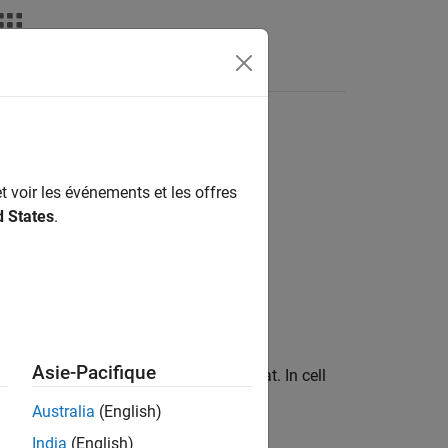
t voir les événements et les offres
d States
.
Asie-Pacifique
l array format to column vector format. In cell
eparate polygon.
Australia
(English)
India
(English)