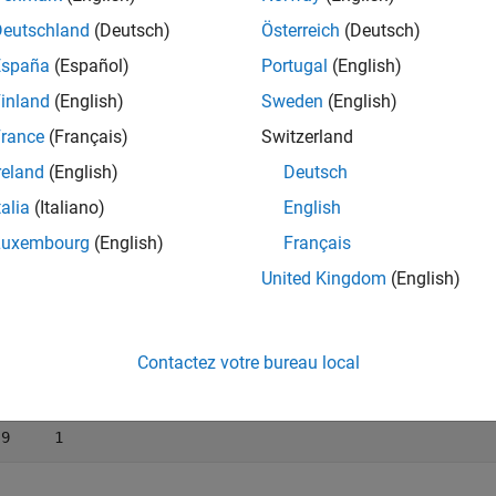
mples
Deutschland
(Deutsch)
Österreich
(Deutsch)
ells = {[1 2 3]'; 4; [5 6 7 8 NaN 9]'};

España
(Español)
Portugal
(English)
ells = {[9 8 7]'; 6; [5 4 3 2 NaN 1]'};

inland
(English)
Sweden
(English)
,lon] = polyjoin(latcells,loncells);

lon]

rance
(Français)
Switzerland
reland
(English)
Deutsch


1     9

talia
(Italiano)
English
2     8

3     7

Luxembourg
(English)
Français
N   NaN

United Kingdom
(English)
4     6

N   NaN

5     5

6     4

Contactez votre bureau local
7     3

8     2

N   NaN

 9     1