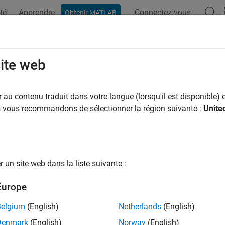
té
Apprendre
Connectez-vous
Obtenir MATLAB
ation
Examples
Functions
Videos
Answers
join
site web
 line or polygon parts from cell arrays to vector form
au contenu traduit dans votre langue (lorsqu'il est disponible) e
us vous recommandons de sélectionner la région suivante :
Unite
ax
on] = polyjoin(latcells,loncells)
un site web dans la liste suivante :
ription
Europe
converts polygons from cel
on] = polyjoin(latcells,loncells)
ormat, each element of the cell array is a vector that defines a s
Belgium
(English)
Netherlands
(English)
Denmark
(English)
Norway
(English)