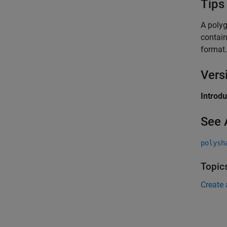
Tips
A polyg
contain
format.
Vers
Introd
See 
polysh
Topic
Create