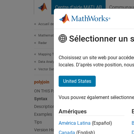
Passer au contenu
Centre d’aide MATLAB
Communau
Document
Accueil de la documentation
Mathematics and Optimization
poly
Sélectionner un 
Radar
Mapping Toolbox
Convert
Choisissez un site web pour accéder 
Data Analysis
locales. D’après votre position, no
Vector Data
Synt
United States
polyjoin
[lat,l
ON THIS PAGE
Vous pouvez également sélectionner 
Desc
Syntax
Description
Amériques
[lat,l
Examples
array f
Tips
América Latina
(Español)
Version History
Canada
(English)