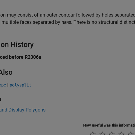
on may consist of an outer contour followed by holes separate
 multiple faces separated by
s. There is no structural distin
NaN
ion History
uced before R2006a
Also
|
ape
polysplit
s
 and Display Polygons
How useful was this informat