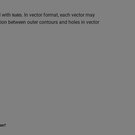
d with
s. In vector format, each vector may
NaN
ction between outer contours and holes in vector
ion?