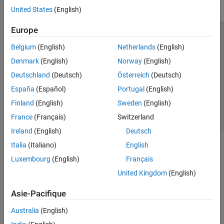
United States
(English)
Europe
Trust Center
Marques déposées
Politique de confidentialité
Belgium
(English)
Netherlands
(English)
Lutte anti-piratage
Statut des applications
Contacts locaux
Denmark
(English)
Norway
(English)
© 1994-2026 The MathWorks, Inc.
Deutschland
(Deutsch)
Österreich
(Deutsch)
España
(Español)
Portugal
(English)
Sélectionner 
France
Finland
(English)
Sweden
(English)
France
(Français)
Switzerland
Ireland
(English)
Deutsch
Italia
(Italiano)
English
Luxembourg
(English)
Français
United Kingdom
(English)
Asie-Pacifique
Australia
(English)