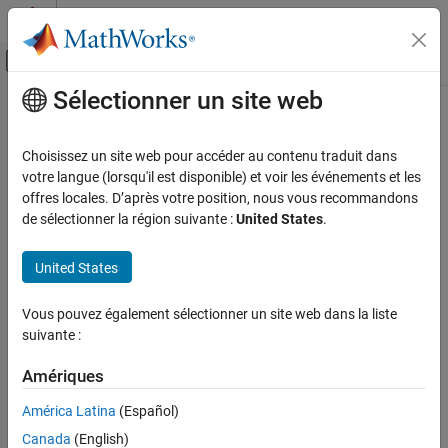
Passer au contenu
Centre d’aide MATLAB
Activer/désactiver l'affichage du menu d
Sélectionner un site web
Contenu principal
Accueil de la documentation
Mathematics and Optimization
Choisissez un site web pour accéder au contenu traduit dans
Radar
votre langue (lorsqu'il est disponible) et voir les événements et les
offres locales. D’après votre position, nous vous recommandons
How useful was this information?
de sélectionner la région suivante :
United States
.
United States
Vous pouvez également sélectionner un site web dans la liste
suivante :
Amériques
América Latina
(Español)
Canada
(English)