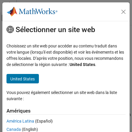
Passer au contenu
Centre d’aide MATLAB
Activer/désactiver l'affichage du menu d
Sélectionner un site web
Contenu principal
Accueil de la documentation
Moteurs
MATLAB
Choisissez un site web pour accéder au contenu traduit dans
Importation et analyse de données
®
Contrôler des moteurs connectés au hardware Arduino
votre langue (lorsqu'il est disponible) et voir les événements et les
Importation et exportation de données
Contrôlez des moteurs connectés au hardware Arduino,
offres locales. D’après votre position, nous vous recommandons
directement ou via des shields moteur et une carte Motor Carrier.
de sélectionner la région suivante :
United States
.
Communication hardware et réseau
Cartes et kits hardware
Catégories
United States
Hardware Arduino
Périphériques et protocoles
Servomoteurs
Vous pouvez également sélectionner un site web dans la liste
Lire et écrire des données sur des servomoteurs connectés au
Catégorie
suivante :
hardware Arduino
Dispositifs et protocoles de communication
Adafruit Motor Shield V2
Amériques
Registres à décalage
Contrôler des moteurs connectés à des shields (cartes d'extension
Encodeurs en quadrature
complémentaires) sur du hardware Arduino
América Latina
(Español)
Moteurs
Motor Carrier
Canada
(English)