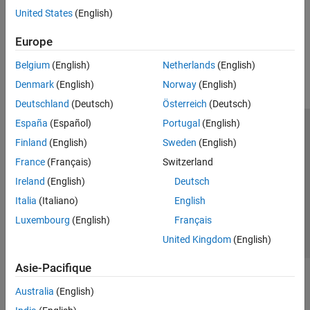
Servomoteurs
Contrôler des moteurs connectés à une carte Motor Carrier
United States
(English)
Adafruit Motor Shield V2
Motor Carrier
How useful was this information?
Europe
Capteurs
Belgium
(English)
Netherlands
(English)
Denmark
(English)
Norway
(English)
Deutschland
(Deutsch)
Österreich
(Deutsch)
España
(Español)
Portugal
(English)
Trust Center
Marques déposées
Politique de confidentialité
Finland
(English)
Sweden
(English)
Lutte anti-piratage
Statut des applications
Contacts locaux
France
(Français)
Switzerland
© 1994-2026 The MathWorks, Inc.
Ireland
(English)
Deutsch
Italia
(Italiano)
English
Sélectionner 
France
Luxembourg
(English)
Français
United Kingdom
(English)
Asie-Pacifique
Australia
(English)