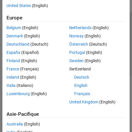
United States
(English)
Europe
Trust Center
Marques déposées
Politique de confidentialité
Belgium
(English)
Netherlands
(English)
Lutte anti-piratage
Statut des applications
Contacts locaux
Denmark
(English)
Norway
(English)
© 1994-2026 The MathWorks, Inc.
Deutschland
(Deutsch)
Österreich
(Deutsch)
España
(Español)
Portugal
(English)
Sélectionner 
France
Finland
(English)
Sweden
(English)
France
(Français)
Switzerland
Ireland
(English)
Deutsch
Italia
(Italiano)
English
Luxembourg
(English)
Français
United Kingdom
(English)
Asie-Pacifique
Australia
(English)