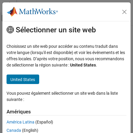
Passer au contenu
Centre d’aide MATLAB
Activer/désactiver l'affichage du menu d
Sélectionner un site web
Contenu principal
Accueil de la documentation
Choisissez un site web pour accéder au contenu traduit dans
votre langue (lorsqu'il est disponible) et voir les événements et les
How useful was this information?
offres locales. D’après votre position, nous vous recommandons
de sélectionner la région suivante :
United States
.
United States
Vous pouvez également sélectionner un site web dans la liste
suivante :
Amériques
América Latina
(Español)
Canada
(English)