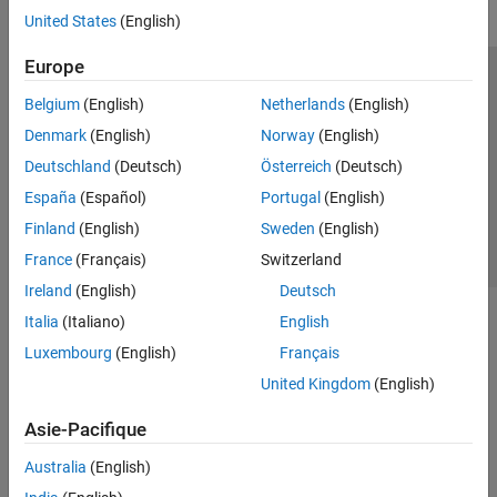
United States
(English)
Europe
Trust Center
Marques déposées
Politique de confidentialité
Belgium
(English)
Netherlands
(English)
Lutte anti-piratage
Statut des applications
Contacts locaux
Denmark
(English)
Norway
(English)
© 1994-2026 The MathWorks, Inc.
Deutschland
(Deutsch)
Österreich
(Deutsch)
España
(Español)
Portugal
(English)
Sélectionner 
France
Finland
(English)
Sweden
(English)
France
(Français)
Switzerland
Ireland
(English)
Deutsch
Italia
(Italiano)
English
Luxembourg
(English)
Français
United Kingdom
(English)
Asie-Pacifique
Australia
(English)