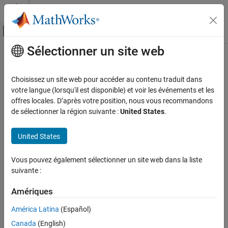
Passer au contenu
Centre d’aide MATLAB
Activer/désactiver l'affichage du menu d
Sélectionner un site web
Contenu principal
Accueil de la documentation
Choisissez un site web pour accéder au contenu traduit dans
votre langue (lorsqu'il est disponible) et voir les événements et les
How useful was this information?
offres locales. D’après votre position, nous vous recommandons
de sélectionner la région suivante :
United States
.
United States
Vous pouvez également sélectionner un site web dans la liste
suivante :
Amériques
América Latina
(Español)
Canada
(English)