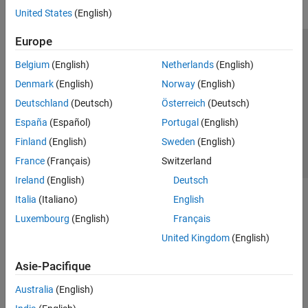
United States
(English)
Europe
Trust Center
Marques déposées
Politique de confidentialité
Belgium
(English)
Netherlands
(English)
Lutte anti-piratage
Statut des applications
Contacts locaux
Denmark
(English)
Norway
(English)
© 1994-2026 The MathWorks, Inc.
Deutschland
(Deutsch)
Österreich
(Deutsch)
España
(Español)
Portugal
(English)
Sélectionner 
France
Finland
(English)
Sweden
(English)
France
(Français)
Switzerland
Ireland
(English)
Deutsch
Italia
(Italiano)
English
Luxembourg
(English)
Français
United Kingdom
(English)
Asie-Pacifique
Australia
(English)