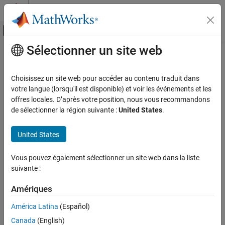
Passer au contenu
Centre d’aide MATLAB
Activer/désactiver l'affichage du menu d
Sélectionner un site web
Contenu principal
Accueil de la documentation
Choisissez un site web pour accéder au contenu traduit dans
votre langue (lorsqu'il est disponible) et voir les événements et les
How useful was this information?
offres locales. D’après votre position, nous vous recommandons
de sélectionner la région suivante :
United States
.
United States
Vous pouvez également sélectionner un site web dans la liste
suivante :
Amériques
América Latina
(Español)
Canada
(English)