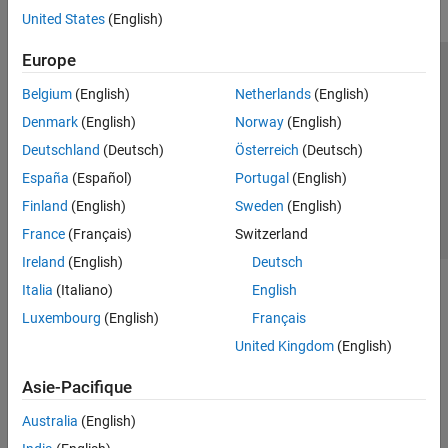
United States
(English)
Europe
Trust Center
Marques déposées
Politique de confidentialité
Belgium
(English)
Netherlands
(English)
Lutte anti-piratage
Statut des applications
Contacts locaux
Denmark
(English)
Norway
(English)
© 1994-2026 The MathWorks, Inc.
Deutschland
(Deutsch)
Österreich
(Deutsch)
España
(Español)
Portugal
(English)
Sélectionner 
France
Finland
(English)
Sweden
(English)
France
(Français)
Switzerland
Ireland
(English)
Deutsch
Italia
(Italiano)
English
Luxembourg
(English)
Français
United Kingdom
(English)
Asie-Pacifique
Australia
(English)