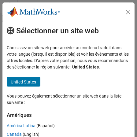
Passer au contenu
Centre d’aide MATLAB
Activer/désactiver l'affichage du menu d
Sélectionner un site web
Contenu principal
Accueil de la documentation
Choisissez un site web pour accéder au contenu traduit dans
votre langue (lorsqu'il est disponible) et voir les événements et les
How useful was this information?
offres locales. D’après votre position, nous vous recommandons
de sélectionner la région suivante :
United States
.
United States
Vous pouvez également sélectionner un site web dans la liste
suivante :
Amériques
América Latina
(Español)
Canada
(English)