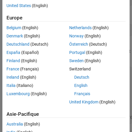
United States
(English)
Construct a triangulation to represent the domain triangles.
Europe
Belgium
(English)
Netherlands
(English)
tr = triangulation(dt(inside,:),dt.Points);
Denmark
(English)
Norway
(English)
Deutschland
(Deutsch)
Österreich
(Deutsch)
Construct a set of edges that join the circumcenters of
neighboring triangles. The additional logic constructs a unique set
España
(Español)
Portugal
(English)
of such edges.
Finland
(English)
Sweden
(English)
France
(Français)
Switzerland
numt = size(tr,1);

Ireland
(English)
Deutsch
T = (1:numt)';

neigh = neighbors(tr);

Italia
(Italiano)
English
cc = circumcenter(tr);

xcc = cc(:,1);

Luxembourg
(English)
Français
ycc = cc(:,2);

United Kingdom
(English)
idx1 = T < neigh(:,1);

idx2 = T < neigh(:,2);

idx3 = T < neigh(:,3);

Asie-Pacifique
neigh = [T(idx1) neigh(idx1,1); T(idx2) neigh(idx2,2); T(
Australia
(English)