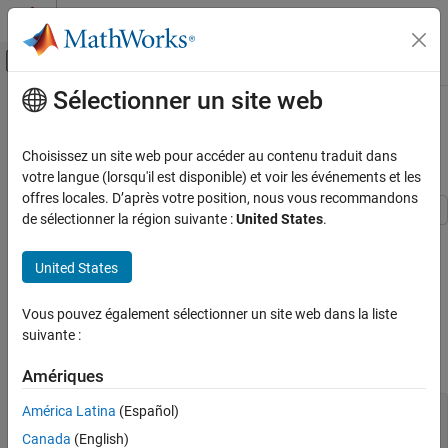
Passer au contenu
Centre d’aide MATLAB
Activer/désactiver l'affichage du menu d
Sélectionner un site web
Contenu principal
Accueil de la documentation
Compute Approximate Medial Axis
of Polygonal Domain
MATLAB
Choisissez un site web pour accéder au contenu traduit dans
Mathematics
votre langue (lorsqu'il est disponible) et voir les événements et les
Computational Geometry
offres locales. D’après votre position, nous vous recommandons
de sélectionner la région suivante :
United States
.
Triangulations
Create an approximate Medial Axis of a polygonal domain using a
constrained Delaunay triangulation. The
Medial Axis
of a polygon
Compute Approximate Medial Axis of
United States
Polygonal Domain
is defined by the locus of the center of a maximal disk within the
polygon interior.
Vous pouvez également sélectionner un site web dans la liste
suivante :
Construct a constrained Delaunay triangulation of a sample of
points on the domain boundary.
Amériques
América Latina
(Español)
load 
trimesh2d
dt = delaunayTriangulation(x,y,Constraints);

Canada
(English)
inside = isInterior(dt);