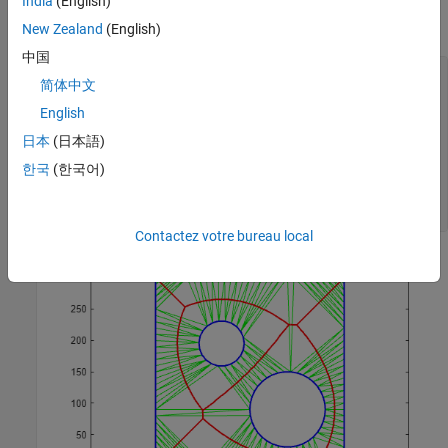
India
(English)
Plot the domain triangles in green, the domain boundary in blue,
and the medial axis in red.
New Zealand
(English)
中国
clf

简体中文
triplot(tr,
"g"
)

hold 
on
English
plot(xcc(neigh),ycc(neigh),
"-r"
,LineWidth=1.5)

日本
(日本語)
axis([-10 310 -10 310])

axis 
equal
한국
(한국어)
plot(x(Constraints'),y(Constraints'),
"-b"
,LineWidth=1.5)

xlabel(
"Medial Axis of Polygonal Domain"
,FontWeight=
"b"
)

hold 
off
Contactez votre bureau local