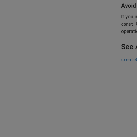
Avoid
If you 
.
const
operati
See 
create