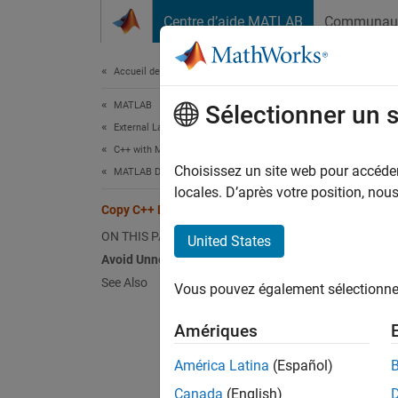
Passer au contenu
Centre d’aide MATLAB
Communau
Document
Accueil de la documentation
MATLAB
Cop
Sélectionner un 
External Language Interfaces
C++ with MATLAB
The
Choisissez un site web pour accéder 
ma
MATLAB Data API for C++
copies.
locales. D’après votre position, no
Copy C++ MATLAB Data Arrays
the sa
ON THIS PAGE
United States
Avoid Unnecessary Data Copying
#incl
See Also
Vous pouvez également sélectionner 
int m
    u
Amériques
    A
    
América Latina
(Español)
    /
Canada
(English)