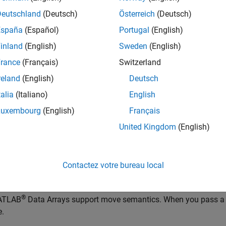
harArray B(A);

Deutschland
(Deutsch)
Österreich
(Deutsch)
CharArray C = factory.createCharArray("");

España
(Español)
Portugal
(English)
/ Copy the contents of A into C

inland
(English)
Sweden
(English)
 = A;

rance
(Français)
Switzerland
eturn 0;

reland
(English)
Deutsch
talia
(Italiano)
English
upports copy-on-write semantics. Copies of an
object are
Array
Luxembourg
(English)
Français
vious example, modifying the variable
creates a copy of the
B
Ch
United Kingdom
(English)
emain shared copies.
 B becomes unshared once modified

Contactez votre bureau local
B[20] = char16_t(33);
®
ATLAB
Data Arrays support move semantics. When you pass a va
e.