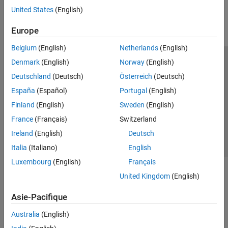
United States
(English)
Europe
Belgium
(English)
Netherlands
(English)
Denmark
(English)
Norway
(English)
Trust Center
Marques déposées
Politique de confidentialité
Deutschland
(Deutsch)
Österreich
(Deutsch)
Lutte anti-piratage
Statut des applications
Contacts locaux
España
(Español)
Portugal
(English)
© 1994-2026 The MathWorks, Inc.
Finland
(English)
Sweden
(English)
France
(Français)
Switzerland
Sélectionner 
France
Ireland
(English)
Deutsch
Italia
(Italiano)
English
Luxembourg
(English)
Français
United Kingdom
(English)
Asie-Pacifique
Australia
(English)