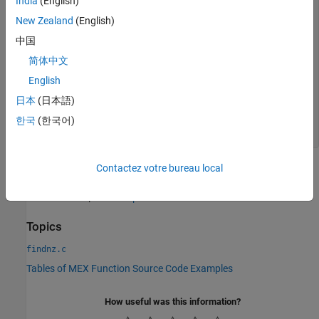
     5     1

India
(English)
     2     2

New Zealand
(English)
     3     2

     5     2

中国
     1     3

简体中文
     2     3

     3     3

English
     4     3

     5     3

日本
(日本語)
     2     4

한국
(한국어)
     3     4

     4     4
Contactez votre bureau local
See Also
|
mxGetDoubles
mxGetComplexDoubles
Topics
findnz.c
Tables of MEX Function Source Code Examples
How useful was this information?