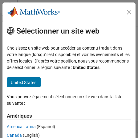
Passer au contenu
Centre d’aide MATLAB
Activer/désactiver l'affichage du menu d
Sélectionner un site web
Contenu principal
Accueil de la documentation
Manipulate Multidimensional
Numerical Arrays in C MEX
MATLAB
Choisissez un site web pour accéder au contenu traduit dans
External Language Interfaces
Functions
votre langue (lorsqu'il est disponible) et voir les événements et les
C with MATLAB
offres locales. D’après votre position, nous vous recommandons
de sélectionner la région suivante :
United States
.
C Matrix API
You can manipulate multidimensional numerical arrays by using
typed data access functions like
and
mxGetDoubles
Manipulate Multidimensional Numerical
United States
Arrays in C MEX Functions
. The example
takes an N-
mxGetComplexDoubles
findnz.c
dimensional array of doubles and returns the indices for the
ON THIS PAGE
Vous pouvez également sélectionner un site web dans la liste
nonzero elements in the array.
See Also
suivante :
Build the example.
Amériques
América Latina
(Español)
mex 
-R2018a
findnz.c
Canada
(English)