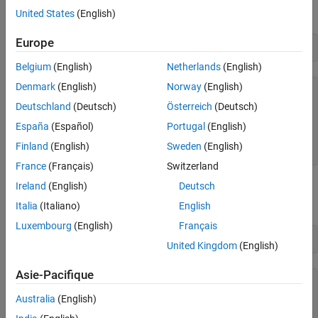
Create a sample matrix.
United States
(English)
Europe
Belgium
(English)
Netherlands
(English)
Denmark
(English)
Norway
(English)
matrix =

     3     0     9     0

Deutschland
(Deutsch)
Österreich
(Deutsch)
     0     8     2     4

España
(Español)
Portugal
(English)
     0     9     2     4

     3     0     9     3

Finland
(English)
Sweden
(English)
     9     9     2     0
France
(Français)
Switzerland
Ireland
(English)
Deutsch
determines the position of all nonzero elements in the
findnz
matrix.
Italia
(Italiano)
English
Luxembourg
(English)
Français
United Kingdom
(English)
Asie-Pacifique
nz =

     1     1

Australia
(English)
     4     1
