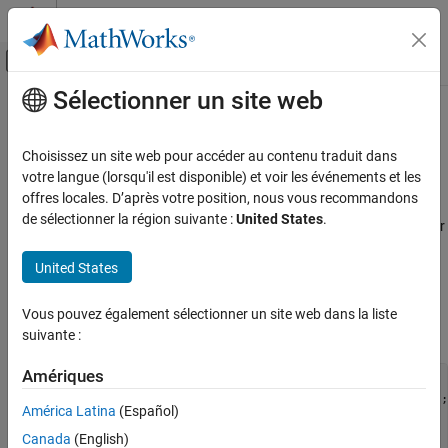
Passer au contenu
Centre d’aide MATLAB
Activer/désactiver l'affichage du menu d
Sélectionner un site web
Contenu principal
Accueil de la documentation
Work with
Microsoft
Word
Documents Using .NET
MATLAB
Choisissez un site web pour accéder au contenu traduit dans
External Language Interfaces
votre langue (lorsqu'il est disponible) et voir les événements et les
.NET with MATLAB
offres locales. D’après votre position, nous vous recommandons
®
This example for
Microsoft
.NET Framework
uses classes from
de sélectionner la région suivante :
United States
.
Call .NET from MATLAB
the
class. For
Microsoft.Office.Interop.Word.ApplicationClass
Get Started with Microsoft .NET
information about the class and using the interface with different
United States
versions of
Microsoft Word
, refer to documentation on the
Work with Microsoft Word Documents Using
Microsoft website.
.NET
Vous pouvez également sélectionner un site web dans la liste
ON THIS PAGE
This code creates a Word document:
suivante :
See Also
Amériques
NET.addAssembly(
"microsoft.office.interop.word"
);

wordApp = Microsoft.Office.Interop.Word.ApplicationClass;

América Latina
(Español)
wordDoc = wordApp.Documents;

Canada
(English)