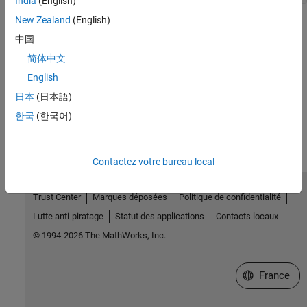
India
(English)
New Zealand
(English)
See Also
中国
Topics
简体中文
Work with Microsoft Excel Spreadsheets Using .NET
English
日本
(日本語)
How useful was this information?
한국
(한국어)
Contactez votre bureau local
Trust Center
Marques déposées
Politique de confidentialité
Lutte anti-piratage
Statut des applications
Contacts locaux
© 1994-2026 The MathWorks, Inc.
Sélectionner 
France