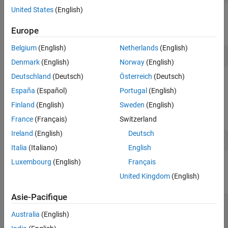
United States
(English)
®
If you want to type directly into the document, type the MATLAB
command:
Europe
Belgium
(English)
Netherlands
(English)
Denmark
(English)
Norway
(English)
Deutschland
(Deutsch)
Österreich
(Deutsch)
Put the cursor into the document window and enter text.
España
(Español)
Portugal
(English)
To name the document
and save it in the
myDocument.docx
My
Finland
(English)
Sweden
(English)
folder, type:
Documents
France
(Français)
Switzerland
Ireland
(English)
Deutsch
SaveAs(newDoc,
"myDocument.docx"
Italia
(Italiano)
English
Luxembourg
(English)
Français
When you are finished, to close the document and application,
United Kingdom
(English)
type:
Asie-Pacifique
Save(newDoc);

Close(newDoc);

Australia
(English)
Quit(wordApp);