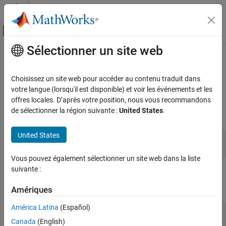
Passer au contenu
Centre d’aide MATLAB
Activer/désactiver l'affichage du menu d
Sélectionner un site web
Contenu principal
Accueil de la documentation
Écrire les instructions longues sur
plusieurs lignes
MATLAB
Choisissez un site web pour accéder au contenu traduit dans
Bases du langage
votre langue (lorsqu'il est disponible) et voir les événements et les
Saisie des commandes
offres locales. D’après votre position, nous vous recommandons
Continuez une instruction sur la ligne suivante en utilisant des
de sélectionner la région suivante :
United States
.
points de suspension (
).
...
Écrire les instructions longues sur plusieurs
lignes
United States
s = 1 - 1/2 + 1/3 - 1/4 + 1/5 
...
      - 1/6 + 1/7 - 1/8 + 1/9;
Vous pouvez également sélectionner un site web dans la liste
suivante :
Créez un long vecteur de caractères en concaténant plusieurs
vecteurs plus courts :
Amériques
América Latina
(Español)
mytext = [
'Accelerating the pace of '
...
'engineering and science'
Canada
(English)