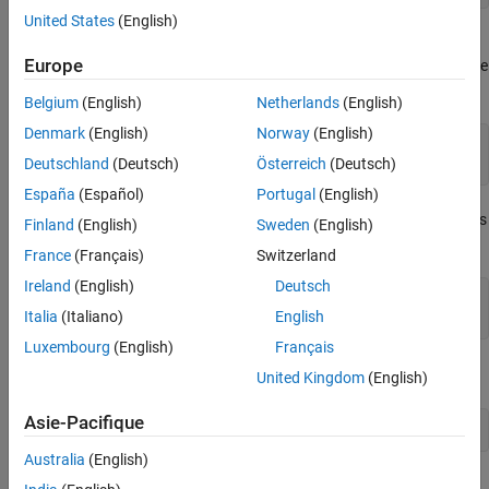
United States
(English)
Les guillemets de début et de fin d’un vecteur de caractères
Europe
doivent figurer sur la même ligne. Par exemple, ce code renvoie une
erreur car chaque ligne contient un seul guillemet :
Belgium
(English)
Netherlands
(English)
Denmark
(English)
Norway
(English)
mytext = 
'Accelerating the pace of ... 
Deutschland
(Deutsch)
Österreich
(Deutsch)
            engineering 
and
science'
España
(Español)
Portugal
(English)
Lorsqu’ils ne figurent pas dans un texte entre guillemets, les points
Finland
(English)
Sweden
(English)
de suspension sont équivalents à un espace. Par exemple,
France
(Français)
Switzerland
Ireland
(English)
Deutsch
x = [1.23
...
Italia
(Italiano)
English
4.56];
Luxembourg
(English)
Français
est identique à
United Kingdom
(English)
Asie-Pacifique
x = [1.23 4.56];
Australia
(English)