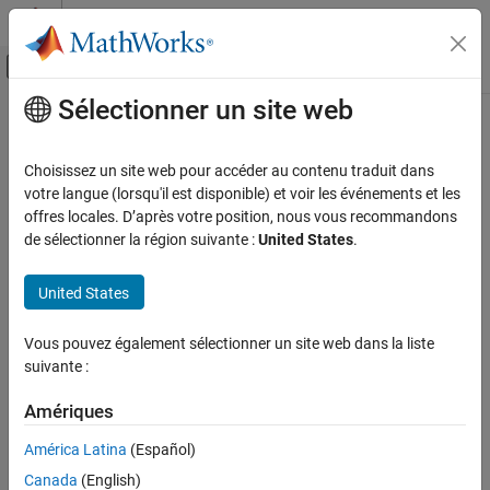
Passer au contenu
Centre d’aide MATLAB
Activer/désactiver l'affichage du menu d
Sélectionner un site web
Contenu principal
Accueil de la documentation
hasdata
MATLAB
Choisissez un site web pour accéder au contenu traduit dans
Data Import and Analysis
Class:
matlab.io.datastore.DsFileReader
votre langue (lorsqu'il est disponible) et voir les événements et les
Large Files and Big Data
Namespace:
matlab.io.datastore
offres locales. D’après votre position, nous vous recommandons
de sélectionner la région suivante :
United States
.
Datastore
Determine if data is available to read
hasdata
United States
expand all in page
ON THIS PAGE
Syntax
Syntax
Vous pouvez également sélectionner un site web dans la liste
suivante :
Description
tf = hasdata(fr)
Input Arguments
Amériques
Description
Examples
Version History
América Latina
(Español)
returns logical
(
) if there is data available
tf = hasdata(
)
1
true
fr
See Also
Canada
(English)
to read from the file-reader object specified by
. Otherwise,
fr