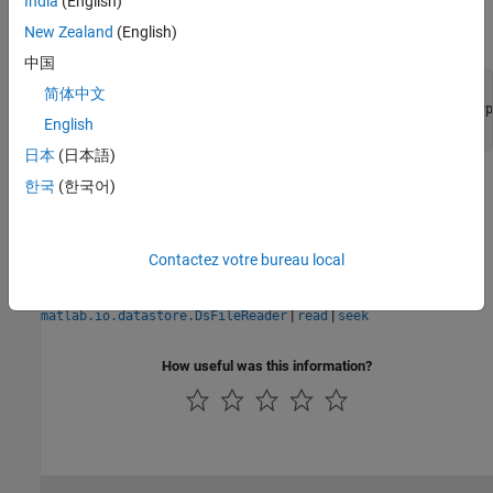
India
(English)
Check if the file has data to read using the
method. Then,
hasdata
New Zealand
(English)
read the first
characters.
1000
中国
if
 hasdata(fr)

简体中文
    d = read(fr,1000,
'SizeMethod'
,
'OutputSize'
,
'OutputTyp
English
end
日本
(日本語)
Version History
한국
(한국어)
Introduced in R2017b
Contactez votre bureau local
See Also
|
|
matlab.io.datastore.DsFileReader
read
seek
How useful was this information?