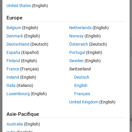
returns logical
(
).
hasdata
0
false
United States
(English)
Input Arguments
Europe
expand all
Belgium
(English)
Netherlands
(English)
Denmark
(English)
Norway
(English)
—
File-reader object
fr
Deutschland
(Deutsch)
Österreich
(Deutsch)
object
matlab.io.datastore.DsFileReader
España
(Español)
Portugal
(English)
Finland
(English)
Sweden
(English)
Examples
France
(Français)
Switzerland
Determine if File-Reader Object Has Data to Read
Ireland
(English)
Deutsch
Italia
(Italiano)
English
Create a file-reader object for a file, check if the file has data to
read, and then read the data.
Luxembourg
(English)
Français
United Kingdom
(English)
Create a
object for
.
DsFileReader
airlinesmall.csv
Asie-Pacifique
fr = matlab.io.datastore.DsFileReader(
'airlinesmall.csv'
)
Australia
(English)