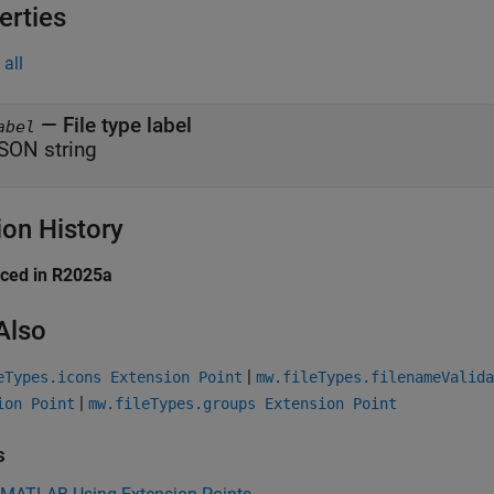
erties
all
—
File type label
abel
SON string
ion History
uced in R2025a
Also
|
eTypes.icons Extension Point
mw.fileTypes.filenameValida
|
ion Point
mw.fileTypes.groups Extension Point
s