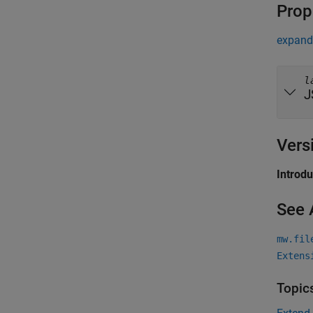
Prop
expand 
l
J
Vers
Introd
See 
mw.fil
Extens
Topic