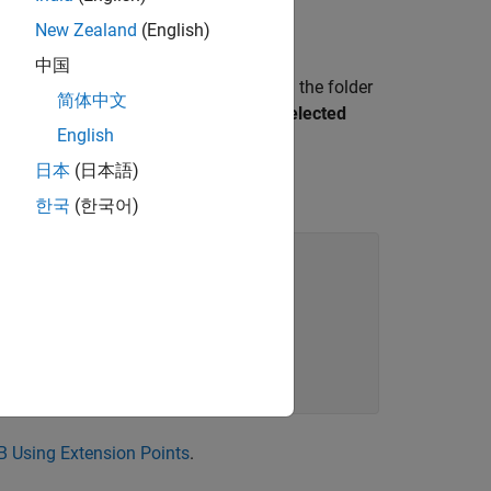
New Zealand
(English)
ne or more labels.
中国
file to the MATLAB path. To add the folder
s.json
简体中文
 Files panel and select
Add to Path
>
Selected
English
日本
(日本語)
extension point.
한국
(한국어)
 Using Extension Points
.