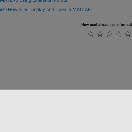
 MATLAB Using Extension Points
ize How Files Display and Open in MATLAB
How useful was this informat
ialité
Lutte anti-piratage
Statut des applications
Contacts locaux