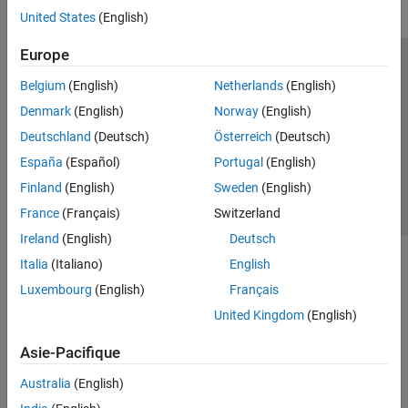
United States
(English)
Europe
Trust Center
Marques déposées
Politique de confidentialité
Belgium
(English)
Netherlands
(English)
Lutte anti-piratage
Statut des applications
Contacts locaux
Denmark
(English)
Norway
(English)
© 1994-2026 The MathWorks, Inc.
Deutschland
(Deutsch)
Österreich
(Deutsch)
España
(Español)
Portugal
(English)
Sélectionner 
France
Finland
(English)
Sweden
(English)
France
(Français)
Switzerland
Ireland
(English)
Deutsch
Italia
(Italiano)
English
Luxembourg
(English)
Français
United Kingdom
(English)
Asie-Pacifique
Australia
(English)