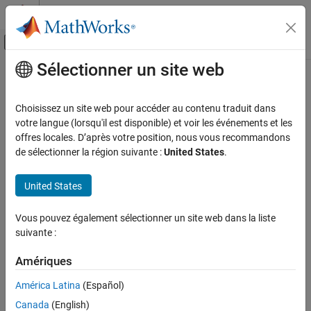
Passer au contenu
Centre d’aide MATLAB
Activer/désactiver l'affichage du menu d
Sélectionner un site web
Contenu principal
Accueil de la documentation
Choisissez un site web pour accéder au contenu traduit dans
votre langue (lorsqu'il est disponible) et voir les événements et les
offres locales. D’après votre position, nous vous recommandons
How useful was this information?
de sélectionner la région suivante :
United States
.
United States
Vous pouvez également sélectionner un site web dans la liste
suivante :
Amériques
América Latina
(Español)
Canada
(English)