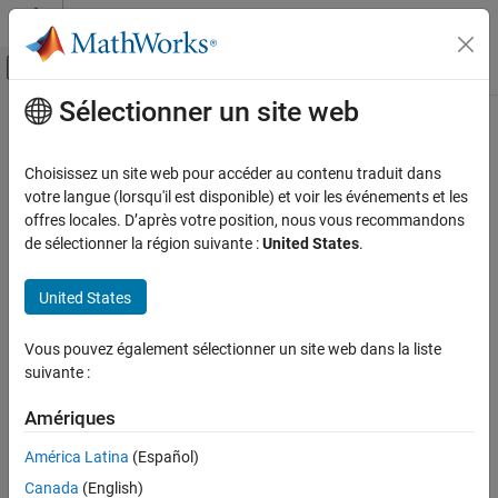
Passer au contenu
Centre d’aide MATLAB
Activer/désactiver l'affichage du menu d
Sélectionner un site web
Contenu principal
Accueil de la documentation
Choisissez un site web pour accéder au contenu traduit dans
votre langue (lorsqu'il est disponible) et voir les événements et les
offres locales. D’après votre position, nous vous recommandons
How useful was this information?
de sélectionner la région suivante :
United States
.
United States
Vous pouvez également sélectionner un site web dans la liste
suivante :
Amériques
América Latina
(Español)
Canada
(English)