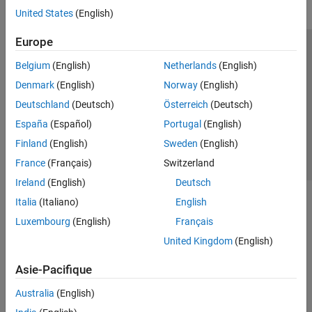
United States
(English)
Europe
Trust Center
Marques déposées
Politique de confidentialité
Belgium
(English)
Netherlands
(English)
Lutte anti-piratage
Statut des applications
Contacts locaux
Denmark
(English)
Norway
(English)
© 1994-2026 The MathWorks, Inc.
Deutschland
(Deutsch)
Österreich
(Deutsch)
España
(Español)
Portugal
(English)
Sélectionner 
France
Finland
(English)
Sweden
(English)
France
(Français)
Switzerland
Ireland
(English)
Deutsch
Italia
(Italiano)
English
Luxembourg
(English)
Français
United Kingdom
(English)
Asie-Pacifique
Australia
(English)