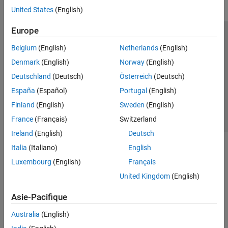
United States
(English)
Europe
Trust Center
Marques déposées
Politique de confidentialité
Belgium
(English)
Netherlands
(English)
Lutte anti-piratage
Statut des applications
Contacts locaux
Denmark
(English)
Norway
(English)
© 1994-2026 The MathWorks, Inc.
Deutschland
(Deutsch)
Österreich
(Deutsch)
España
(Español)
Portugal
(English)
Sélectionner 
France
Finland
(English)
Sweden
(English)
France
(Français)
Switzerland
Ireland
(English)
Deutsch
Italia
(Italiano)
English
Luxembourg
(English)
Français
United Kingdom
(English)
Asie-Pacifique
Australia
(English)