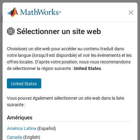
Passer au contenu
Centre d’aide MATLAB
Activer/désactiver l'affichage du menu d
Sélectionner un site web
Contenu principal
Accueil de la documentation
Choisissez un site web pour accéder au contenu traduit dans
votre langue (lorsqu'il est disponible) et voir les événements et les
offres locales. D’après votre position, nous vous recommandons
How useful was this information?
de sélectionner la région suivante :
United States
.
United States
Vous pouvez également sélectionner un site web dans la liste
suivante :
Amériques
América Latina
(Español)
Canada
(English)