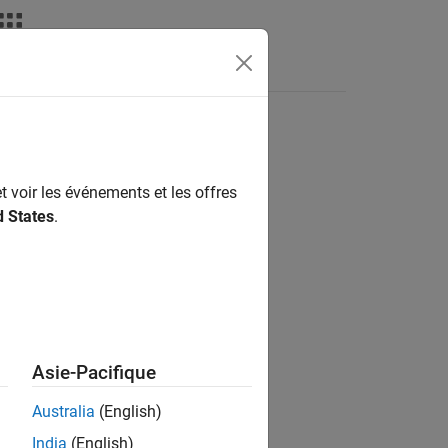
ATLAB Answers
t voir les événements et les offres
ion?
d States
.
Asie-Pacifique
Australia
(English)
India
(English)