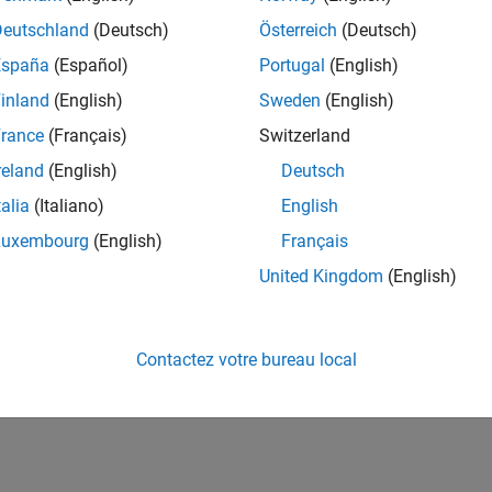
Deutschland
(Deutsch)
Österreich
(Deutsch)
España
(Español)
Portugal
(English)
inland
(English)
Sweden
(English)
rance
(Français)
Switzerland
reland
(English)
Deutsch
talia
(Italiano)
English
Luxembourg
(English)
Français
United Kingdom
(English)
Contactez votre bureau local