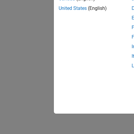
United States
(English)
F
F
I
I