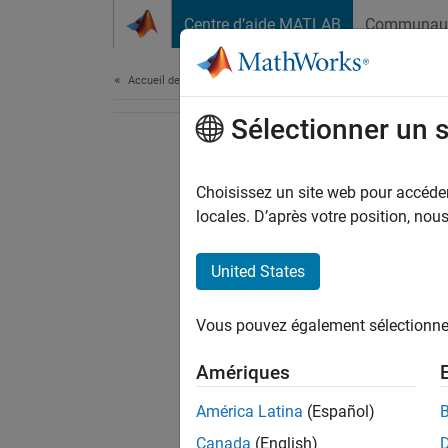
Passer au contenu
Centre d’aide MATLAB
Communau
Document
Accueil de la documentation
Sélectionner un 
Choisissez un site web pour accéder 
locales. D’après votre position, no
United States
Vous pouvez également sélectionner 
Amériques
América Latina
(Español)
Canada
(English)