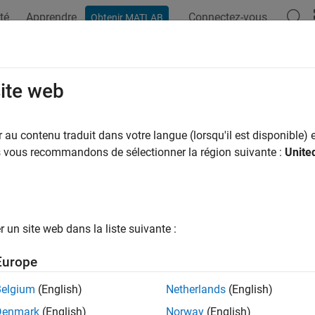
té
Apprendre
Connectez-vous
Obtenir MATLAB
ation
Exemples
Fonctions
Applications
Vidéos
M
site web
au contenu traduit dans votre langue (lorsqu'il est disponible) e
How useful was this informat
us vous recommandons de sélectionner la région suivante :
Unite
un site web dans la liste suivante :
Europe
Belgium
(English)
Netherlands
(English)
Denmark
(English)
Norway
(English)