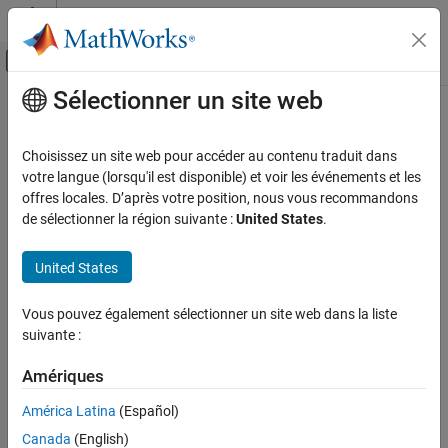
Passer au contenu
Centre d’aide MATLAB
Activer/désactiver l'affichage du menu d
Sélectionner un site web
Contenu principal
Accueil de la documentation
Choisissez un site web pour accéder au contenu traduit dans
votre langue (lorsqu'il est disponible) et voir les événements et les
offres locales. D’après votre position, nous vous recommandons
How useful was this information?
de sélectionner la région suivante :
United States
.
United States
Vous pouvez également sélectionner un site web dans la liste
suivante :
Amériques
América Latina
(Español)
Canada
(English)