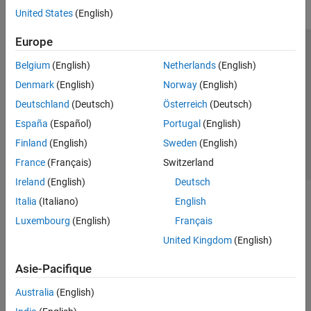
United States
(English)
Europe
Trust Center
Marques déposées
Politique de confidentialité
Belgium
(English)
Netherlands
(English)
Lutte anti-piratage
Statut des applications
Contacts locaux
Denmark
(English)
Norway
(English)
© 1994-2026 The MathWorks, Inc.
Deutschland
(Deutsch)
Österreich
(Deutsch)
España
(Español)
Portugal
(English)
Sélectionner 
France
Finland
(English)
Sweden
(English)
France
(Français)
Switzerland
Ireland
(English)
Deutsch
Italia
(Italiano)
English
Luxembourg
(English)
Français
United Kingdom
(English)
Asie-Pacifique
Australia
(English)